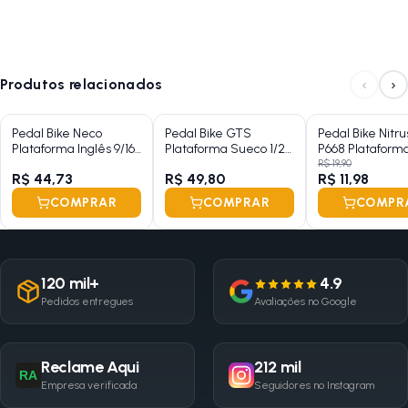
‹
›
Produtos relacionados
Pedal Bike Neco
Pedal Bike GTS
Pedal Bike Nitr
Plataforma Inglês 9/16
Plataforma Sueco 1/2
P668 Plataform
Preto Alumínio
Preto Alumínio
Sueco 1/2 Preto
R$ 19,90
R$ 44,73
R$ 49,80
R$ 11,98
Sem Esfera
COMPRAR
COMPRAR
COMPR
120 mil+
4.9
Pedidos entregues
Avaliações no Google
Reclame Aqui
212 mil
RA
Empresa verificada
Seguidores no Instagram