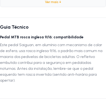
segurança e desempenho. Recomenda-se montagem por
Ver mais ↓
profissionais ou ciclistas experientes em manutenção de bicicletas. A
LOJA NA PISTA não se responsabiliza por danos causados por
montagem inadequada. Verifique compatibilidade do produto antes da
compra. Siga-nos no Instagram: @lojanapista Assista nosso canal no
Guia Técnico
YouTube: Lojanapista
Pedal MTB rosca inglesa 9/16: compatibilidade
Este pedal Saiguan, em alumínio com mecanismo de colar
de esfera, usa rosca inglesa 9/16, o padrão mais comum na
maioria dos pedivelas de bicicletas adultas. O refletivo
embutido contribui para a segurança em pedaladas
noturnas. Antes da instalação, lembre-se que o pedal
esquerdo tem rosca invertida (sentido anti-horário para
apertar).