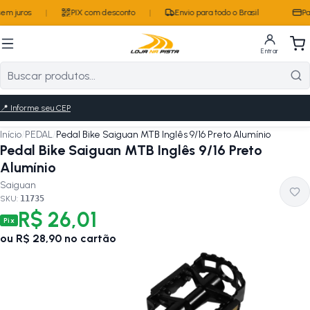
em juros
|
PIX com desconto
|
Envio para todo o Brasil
Pa
Entrar
📍
Informe seu CEP
Início
/
PEDAL
/
Pedal Bike Saiguan MTB Inglês 9/16 Preto Alumínio
Pedal Bike Saiguan MTB Inglês 9/16 Preto
Alumínio
Saiguan
SKU:
11735
R$ 26,01
Pix
ou
R$ 28,90
no cartão