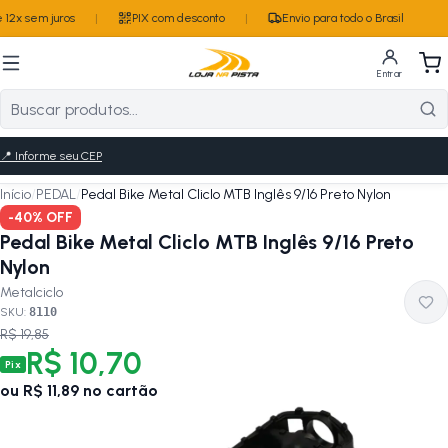
12x sem juros
|
PIX com desconto
|
Envio para todo o Brasil
Entrar
📍
Informe seu CEP
Início
/
PEDAL
/
Pedal Bike Metal Cliclo MTB Inglês 9/16 Preto Nylon
-
40
% OFF
Pedal Bike Metal Cliclo MTB Inglês 9/16 Preto
Nylon
Metalciclo
SKU:
8110
R$ 19,85
R$ 10,70
Pix
ou
R$ 11,89
no cartão