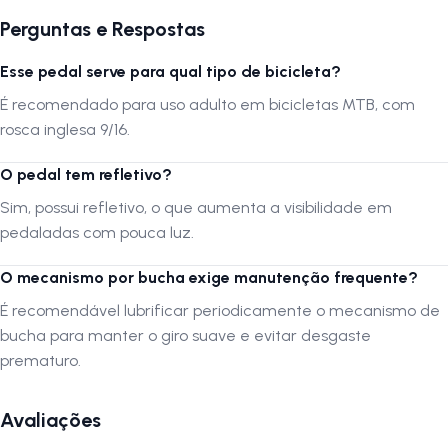
Perguntas e Respostas
Recomendações de Instalação
Esse pedal serve para qual tipo de bicicleta?
A instalação correta do pedal é essencial para garantir segurança e
É recomendado para uso adulto em bicicletas MTB, com
desempenho. Recomendamos que a montagem seja feita por
profissionais especializados ou ciclistas experientes, garantindo um
rosca inglesa 9/16.
encaixe seguro e eficiente.
O pedal tem refletivo?
A LOJA NA PISTA não se responsabiliza por danos causados por
Sim, possui refletivo, o que aumenta a visibilidade em
montagem inadequada. Verifique a compatibilidade do produto antes
pedaladas com pouca luz.
da compra.
O mecanismo por bucha exige manutenção frequente?
É recomendável lubrificar periodicamente o mecanismo de
Siga-nos no Instagram:
@lojanapista
Assista nosso canal no YouTube:
Lojanapista
bucha para manter o giro suave e evitar desgaste
prematuro.
Avaliações