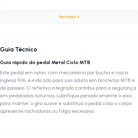
Especificações:
Ver mais ↓
Marca:
Metalciclo
Modelo:
Original
Peso:
330 gramas
Composição:
Nylon
Guia Técnico
Cor:
Preto
Rosca:
Grossa
Guia rápido do pedal Metal Ciclo MTB
Medida do Pedal:
9/16
Este pedal em nylon, com mecanismo por bucha e rosca
Tipo de rolamento:
Bucha
inglesa 9/16, é indicado para uso adulto em bicicletas MTB e
Recomendação:
Adulto
de passeio. O refletivo integrado contribui para a segurança
em pedaladas noturnas. Lubrifique periodicamente o eixo
Por que comprar este pedal?
para manter o giro suave e substitua o pedal caso o corpo
O Pedal Bike Metalciclo Original Inglês 9/16 Nylon Preto combina
apresente rachaduras ou folga excessiva.
leveza, resistência e durabilidade. Fabricado em nylon com rosca
grossa 9/16, garante um encaixe seguro e confiável. Perfeito para
ciclistas que buscam um pedal eficiente, confortável e com design
moderno para uso diário.