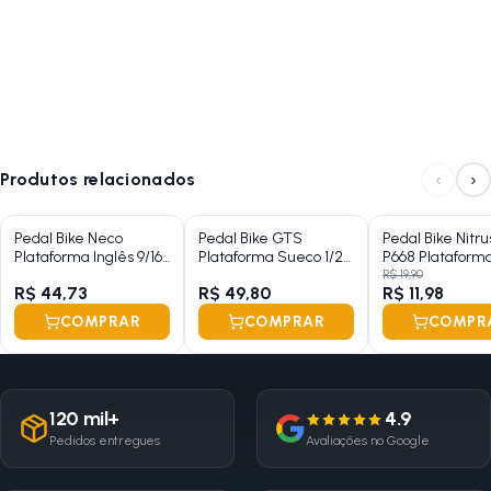
‹
›
Produtos relacionados
Pedal Bike Neco
Pedal Bike GTS
Pedal Bike Nitr
Plataforma Inglês 9/16
Plataforma Sueco 1/2
P668 Plataform
Preto Alumínio
Preto Alumínio
Sueco 1/2 Preto
R$ 19,90
R$ 44,73
R$ 49,80
R$ 11,98
Sem Esfera
COMPRAR
COMPRAR
COMPR
120 mil+
4.9
Pedidos entregues
Avaliações no Google