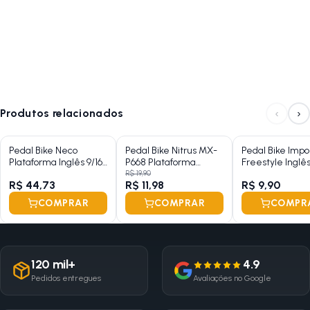
‹
›
Produtos relacionados
Pedal Bike Neco
Pedal Bike Nitrus MX-
Pedal Bike Impo
Plataforma Inglês 9/16
P668 Plataforma
Freestyle Inglês
Preto Alumínio
Sueco 1/2 Preto Nylon
Nylon Preto
R$ 19,90
R$ 44,73
R$ 11,98
R$ 9,90
Sem Esfera
COMPRAR
COMPRAR
COMPR
120 mil+
4.9
Pedidos entregues
Avaliações no Google