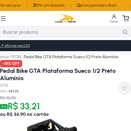
2x sem juros
|
PIX com desconto
|
Envio para todo o Brasil
Entrar
📍
Informe seu CEP
Início
/
PEDAL
/
Pedal Bike GTA Plataforma Sueco 1/2 Preto Alumínio
-
18
% OFF
Pedal Bike GTA Plataforma Sueco 1/2 Preto
Alumínio
GTA
SKU:
44126
R$ 45,00
R$ 33,21
Pix
ou
R$ 36,90
no cartão