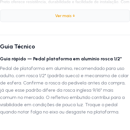
Preto oferece resistência, durabilidade e facilidade de instalação. Com
rosca fina 1/2 e material de alumínio, ele é perfeito para quem busca
conforto e desempenho nas pedaladas diárias. Seu design sueco
Ver mais ↓
garante um visual moderno e atraente, sendo uma excelente escolha
para ciclistas que buscam qualidade e confiabilidade.
Recomendações de Instalação A instalação do pedal deve ser
realizada por profissionais especializados para garantir o correto
Guia Técnico
funcionamento e segurança. Certifique-se de que o pedal está bem
fixado antes de usar a bicicleta. A LOJA NA PISTA não se
Guia rápido — Pedal plataforma em alumínio rosca 1/2"
responsabiliza por danos causados por montagem inadequada.
Verifique as dimensões e a compatibilidade do produto antes de
Pedal de plataforma em alumínio, recomendado para uso
realizar a compra. Siga-nos no Instagram: @lojanapista Assista
adulto, com rosca 1/2" (padrão sueco) e mecanismo de colar
nosso canal no YouTube: Lojanapista
de esfera. Confirme a rosca do pedivela antes da compra,
já que esse padrão difere da rosca inglesa 9/16" mais
comum no mercado. O refletivo embutido contribui para a
visibilidade em condições de pouca luz. Troque o pedal
quando notar folga no eixo ou desgaste na plataforma.