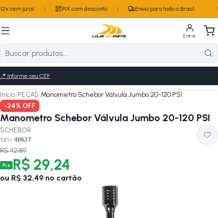
2x sem juros
|
PIX com desconto
|
Envio para todo o Brasil
Entrar
📍
Informe seu CEP
Início
/
PEÇAS
/
Manometro Schebor Válvula Jumbo 20-120 PSI
-
24
% OFF
Manometro Schebor Válvula Jumbo 20-120 PSI
SCHEBOR
SKU:
40627
R$ 42,89
R$ 29,24
Pix
ou
R$ 32,49
no cartão