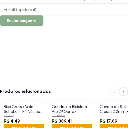
Enviar pergunta
‹
›
Produtos relacionados
Bico Grosso Moto
Quadro de Bicicleta
Canote de Seli
Schebor TR4 Núcleo
Aro 29 Garra7
Cross 22,2mm 
Curto
Hardtrail
340mm Aço Cr
R$ 6,39
R$ 415,00
R$ 4,49
R$ 389,41
R$ 17,89