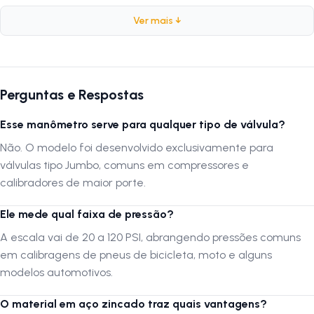
Ver mais ↓
Marca:
Schebor
Cor:
Zincado
Peso:
75 g
Material:
Aço
Perguntas e Respostas
Pressão indicada:
20–120 PSI
Compatibilidade:
Válvula Jumbo
Esse manômetro serve para qualquer tipo de válvula?
Não. O modelo foi desenvolvido exclusivamente para
Por que usar?
válvulas tipo Jumbo, comuns em compressores e
calibradores de maior porte.
Com leitura precisa e construção reforçada, o manômetro facilita o
controle exato da pressão dos pneus, garantindo mais segurança,
Ele mede qual faixa de pressão?
desempenho e durabilidade para o equipamento.
A escala vai de 20 a 120 PSI, abrangendo pressões comuns
em calibragens de pneus de bicicleta, moto e alguns
FAQ – Perguntas Frequentes
modelos automotivos.
1. Esse manômetro serve para qualquer tipo de válvula?
O material em aço zincado traz quais vantagens?
Não. O modelo foi desenvolvido exclusivamente para válvulas tipo