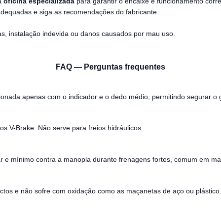
ma
oficina especializada
para garantir o encaixe e funcionamento corret
adequadas e siga as recomendações do fabricante.
as, instalação indevida ou danos causados por mau uso.
FAQ — Perguntas frequentes
ionada apenas com o indicador e o dedo médio, permitindo segurar o 
os V-Brake. Não serve para freios hidráulicos.
r e mínimo contra a manopla durante frenagens fortes, comum em ma
pactos e não sofre com oxidação como as maçanetas de aço ou plástico