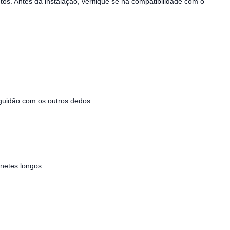
os. Antes da instalação, verifique se há compatibilidade com o
guidão com os outros dedos.
netes longos.
.