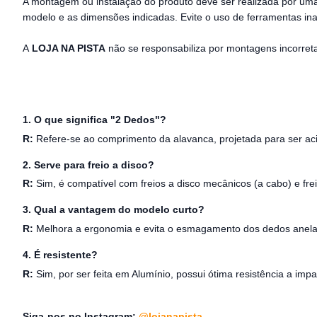
A montagem ou instalação do produto deve ser realizada por u
modelo e as dimensões indicadas. Evite o uso de ferramentas in
A
LOJA NA PISTA
não se responsabiliza por montagens incorret
1. O que significa "2 Dedos"?
R:
Refere-se ao comprimento da alavanca, projetada para ser ac
2. Serve para freio a disco?
R:
Sim, é compatível com freios a disco mecânicos (a cabo) e frei
3. Qual a vantagem do modelo curto?
R:
Melhora a ergonomia e evita o esmagamento dos dedos anela
4. É resistente?
R:
Sim, por ser feita em Alumínio, possui ótima resistência a im
Siga-nos no Instagram:
@lojanapista