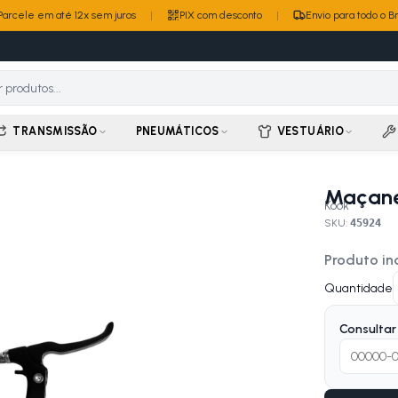
Parcele em até 12x sem juros
|
PIX com desconto
|
Envio para todo o Br
TRANSMISSÃO
PNEUMÁTICOS
VESTUÁRIO
Maçanet
Kook
SKU:
45924
Produto in
Quantidade
Consultar 