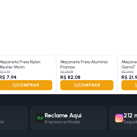
Maçaneta Freio Nylon
Maçaneta Freio Alumínio
Maçanet
Wester Mirim
Promax
Garra7
R$ 11,49
R$ 109,98
R$ 29,90
R$ 7,94
R$ 82,08
R$ 21,
COMPRAR
COMPRAR
Reclame Aqui
212 m
RA
gle
Empresa verificada
Seguid