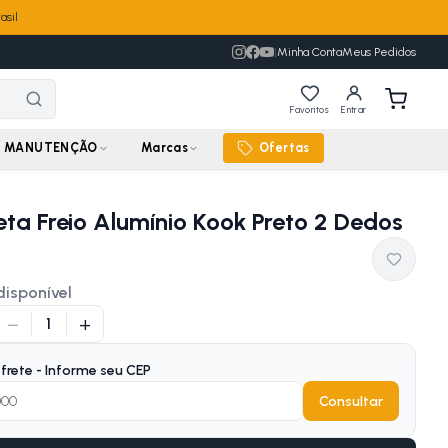
asil
|
Minha Conta
Meus Pedidos
Favoritos
Entrar
MANUTENÇÃO
Marcas
Ofertas
a Freio Alumínio Kook Preto 2 Dedos
disponível
−
+
1
frete - Informe seu CEP
Consultar