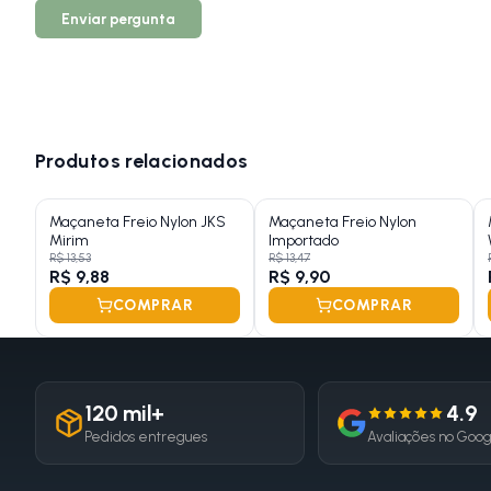
Enviar pergunta
Produtos relacionados
Maçaneta Freio Nylon JKS
Maçaneta Freio Nylon
Mirim
Importado
R$ 13,53
R$ 13,47
R$ 9,88
R$ 9,90
COMPRAR
COMPRAR
120 mil+
4.9
Pedidos entregues
Avaliações no Goo