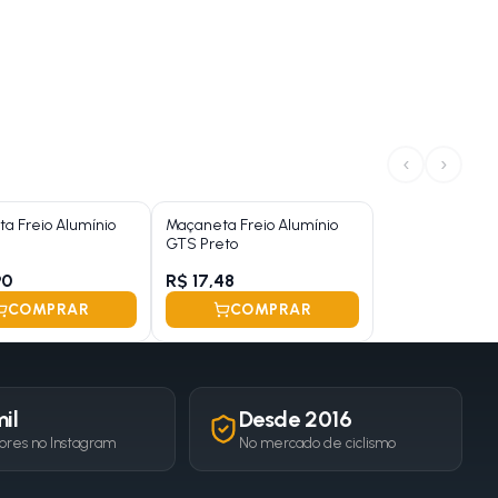
‹
›
a Freio Alumínio
Maçaneta Freio Alumínio
GTS Preto
90
R$ 17,48
COMPRAR
COMPRAR
il
Desde 2016
ores no Instagram
No mercado de ciclismo