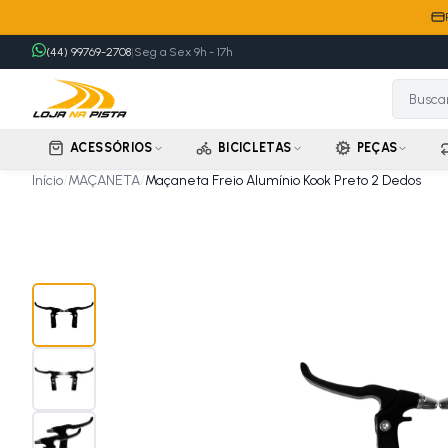
(44) 99769-2708
|
Seg a Sex 9h - 17h
ACESSÓRIOS
BICICLETAS
PEÇAS
Início
/
MAÇANETA
/
Maçaneta Freio Alumínio Kook Preto 2 Dedos