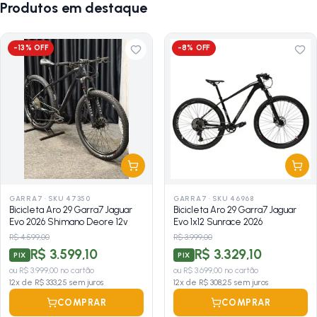
Produtos em destaque
-
13
% OFF
-
8
% OFF
GARRA7
·
SKU 47350
GARRA7
·
SKU 46968
Bicicleta Aro 29 Garra7 Jaguar
Bicicleta Aro 29 Garra7 Jaguar
Evo 2026 Shimano Deore 12v
Evo 1x12 Sunrace 2026
R$ 4.599,00
R$ 3.999,00
R$ 3.599,10
R$ 3.329,10
PIX
PIX
ou
R$ 3.999,00
no cartão
ou
R$ 3.699,00
no cartão
12
x de
R$ 333,25
sem juros
12
x de
R$ 308,25
sem juros
COMPRAR
COMPRAR