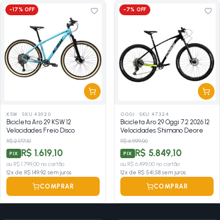
-
17
% OFF
-
7
% OFF
KSW
·
SKU 43920
OGGI
·
SKU 47324
Bicicleta Aro 29 KSW 12
Bicicleta Aro 29 Oggi 7.2 2026 12
Velocidades Freio Disco
Velocidades Shimano Deore
R$ 2.177,10
R$ 6.999,00
R$ 1.619,10
R$ 5.849,10
PIX
PIX
ou
R$ 1.799,00
no cartão
ou
R$ 6.499,00
no cartão
12
x de
R$ 149,92
sem juros
12
x de
R$ 541,58
sem juros
COMPRAR
COMPRAR