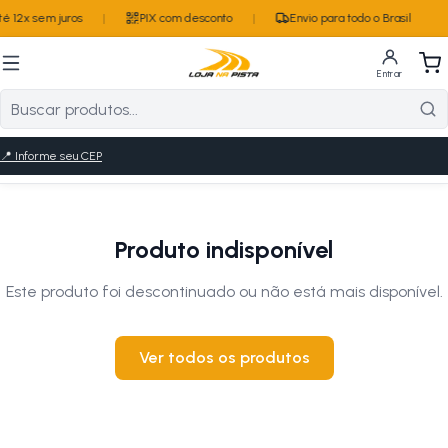
 12x sem juros
|
PIX com desconto
|
Envio para todo o Brasil
Entrar
📍
Informe seu CEP
Produto indisponível
Este produto foi descontinuado ou não está mais disponível.
Ver todos os produtos