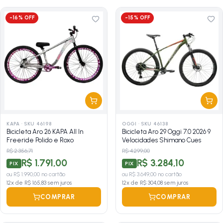
-
16
% OFF
-
15
% OFF
KAPA
·
SKU 46198
OGGI
·
SKU 46138
Bicicleta Aro 26 KAPA All In
Bicicleta Aro 29 Oggi 7.0 2026 9
Freeride Polido e Roxo
Velocidades Shimano Cues
R$ 2.356,71
R$ 4.299,00
R$ 1.791,00
R$ 3.284,10
PIX
PIX
ou
R$ 1.990,00
no cartão
ou
R$ 3.649,00
no cartão
12
x de
R$ 165,83
sem juros
12
x de
R$ 304,08
sem juros
COMPRAR
COMPRAR