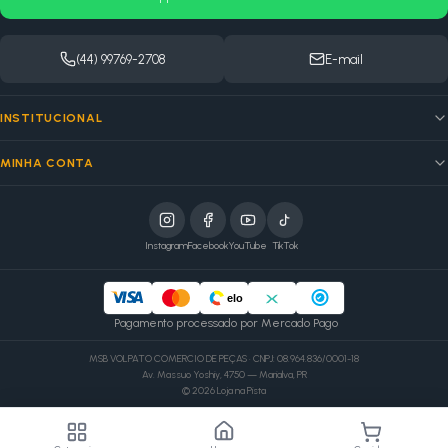
(44) 99769-2708
E-mail
INSTITUCIONAL
MINHA CONTA
Instagram
Facebook
YouTube
TikTok
elo
Pagamento processado por Mercado Pago
MSB VOLPATO COMERCIO DE PEÇAS · CNPJ: 08.964.836/0001-18
Av. Massuo Yoshiy, 4750 — Marialva, PR
©
2026
Loja na Pista