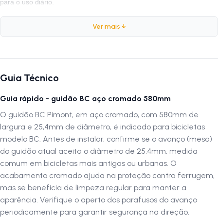
para o uso diário.
Ver mais ↓
Especificações
Marca:
Pimont
Modelo:
BC
Guia Técnico
Peso:
500 gramas
Composição:
Aço Cromado
Guia rápido - guidão BC aço cromado 580mm
Medida:
580mm
O guidão BC Pimont, em aço cromado, com 580mm de
Diâmetro:
25,4mm
largura e 25,4mm de diâmetro, é indicado para bicicletas
Tipo:
Guidão Expandido
modelo BC. Antes de instalar, confirme se o avanço (mesa)
do guidão atual aceita o diâmetro de 25,4mm, medida
Por que escolher o Guidão BC Pimont
comum em bicicletas mais antigas ou urbanas. O
O
Guidão BC Pimont
é ideal para quem busca um guidão resistent
acabamento cromado ajuda na proteção contra ferrugem,
e de alta performance. Seu material em aço cromado proporciona
mas se beneficia de limpeza regular para manter a
durabilidade superior, enquanto a medida de 580mm oferece o
aparência. Verifique o aperto dos parafusos do avanço
controle necessário durante as pedaladas. A configuração expandida
periodicamente para garantir segurança na direção.
garante estabilidade adicional, tornando-o perfeito para manobras