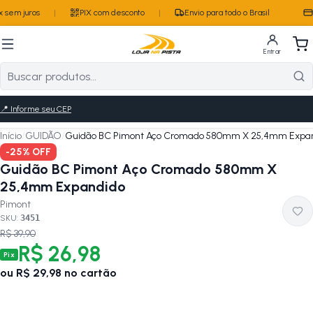
 sem juros
|
PIX com desconto
|
Envio para todo o Brasil
Entrar
📍
Informe seu CEP
Início
/
GUIDÃO
/
Guidão BC Pimont Aço Cromado 580mm X 25,4mm Expa
-
25
% OFF
Guidão BC Pimont Aço Cromado 580mm X
25,4mm Expandido
Pimont
SKU:
3451
R$ 39,90
R$ 26,98
Pix
ou
R$ 29,98
no cartão