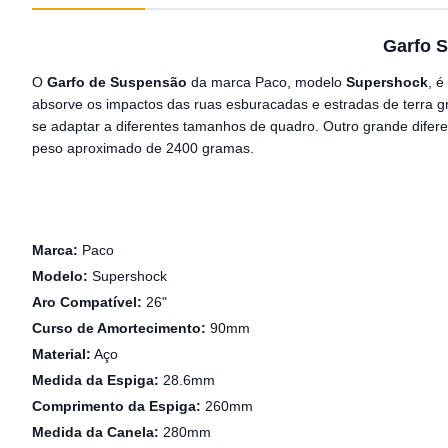
Garfo 
O
Garfo de Suspensão
da marca Paco, modelo
Supershock
, é
absorve os impactos das ruas esburacadas e estradas de terra 
se adaptar a diferentes tamanhos de quadro. Outro grande diferen
peso aproximado de 2400 gramas.
Marca:
Paco
Modelo:
Supershock
Aro Compatível:
26"
Curso de Amortecimento:
90mm
Material:
Aço
Medida da Espiga:
28.6mm
Comprimento da Espiga:
260mm
Medida da Canela:
280mm