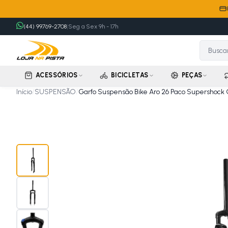
(44) 99769-2708
|
Seg a Sex 9h - 17h
ACESSÓRIOS
BICICLETAS
PEÇAS
Início
/
SUSPENSÃO
/
Garfo Suspensão Bike Aro 26 Paco Supershock 