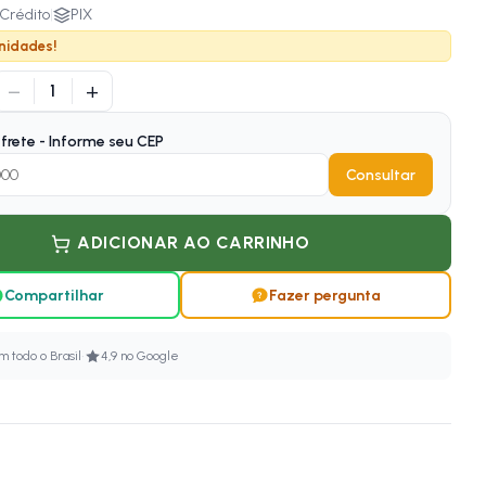
Crédito
|
PIX
nidades!
−
+
1
frete - Informe seu CEP
Consultar
ADICIONAR AO CARRINHO
Compartilhar
Fazer pergunta
·
 todo o Brasil
4,9 no Google