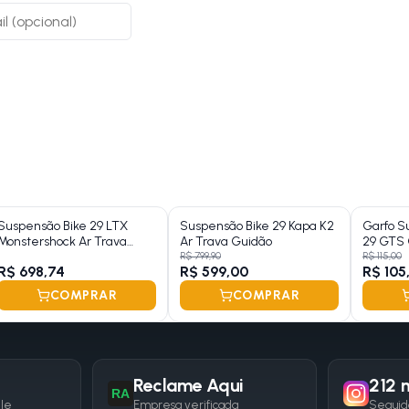
Suspensão Bike 29 LTX
Suspensão Bike 29 Kapa K2
Garfo S
Monstershock Ar Trava
Ar Trava Guidão
29 GTS 
Guidão
Fosco
R$ 799,90
R$ 115,00
R$ 698,74
R$ 599,00
R$ 105
COMPRAR
COMPRAR
Reclame Aqui
212 m
RA
gle
Empresa verificada
Seguid