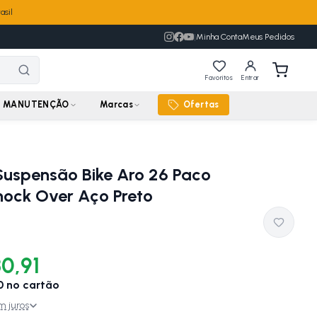
asil
|
Minha Conta
Meus Pedidos
Favoritos
Entrar
MANUTENÇÃO
Marcas
Ofertas
Suspensão Bike Aro 26 Paco
hock Over Aço Preto
0,91
0
no cartão
m juros