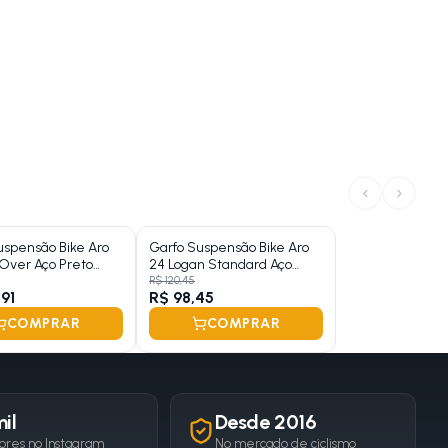
‹
›
uspensão Bike Aro
Garfo Suspensão Bike Aro
Over Aço Preto
24 Logan Standard Aço
Amarelo
R$ 120,45
,91
R$ 98,45
COMPRAR
COMPRAR
il
Desde 2016
ores no Instagram
No mercado de ciclismo