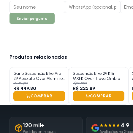
Enviar pergunta
Produtos relacionados
Garfo Suspensão Bike Aro
Suspensão Bike 29 Kilin
29 Absolute Over Alumínio
MXFK Over Trava Ombro
Preto Com Trava
R$ 460,00
R$ 259,90
R$ 449,80
R$ 225,89
COMPRAR
COMPRAR
120 mil+
4.9
Pedidos entregues
Avaliações no Goo