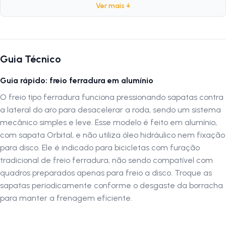
Ver mais ↓
Marca:
Importado
Modelo:
Sport
Peso:
325 gramas
Composição:
Alumínio
Guia Técnico
Tipo da Sapata:
Orbital (35mm)
Guia rápido: freio ferradura em alumínio
Por que escolher o Freio Ferradura Importado C-10
O freio tipo ferradura funciona pressionando sapatas contra
O
Freio Ferradura Importado C-10
é a escolha certa para que
a lateral do aro para desacelerar a roda, sendo um sistema
busca desempenho e confiabilidade. Seu corpo em alumínio garante
mecânico simples e leve. Esse modelo é feito em alumínio,
leveza e longa durabilidade, enquanto o sistema orbital proporciona
com sapata Orbital, e não utiliza óleo hidráulico nem fixação
frenagens estáveis e seguras. É uma ótima opção para quem deseja
para disco. Ele é indicado para bicicletas com furação
renovar ou aprimorar o sistema de freios com qualidade e design
tradicional de freio ferradura, não sendo compatível com
moderno.
quadros preparados apenas para freio a disco. Troque as
sapatas periodicamente conforme o desgaste da borracha
Autenticação de montagem correta
para manter a frenagem eficiente.
A montagem ou instalação do produto deve ser realizada por uma
oficina especializada
para garantir o encaixe e funcionamento
corretos. Antes da instalação, verifique se há compatibilidade com o