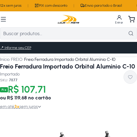
2x sem juros
|
PIX com desconto
|
Envio para todo o Brasil
Entrar
📍
Informe seu CEP
Início
/
FREIO
/
Freio Ferradura Importado Orbital Alumínio C-10
Freio Ferradura Importado Orbital Alumínio C-10
Importado
SKU:
7877
R$ 107,71
Pix
ou
R$ 119,68
no cartão
em até
3
x
sem juros