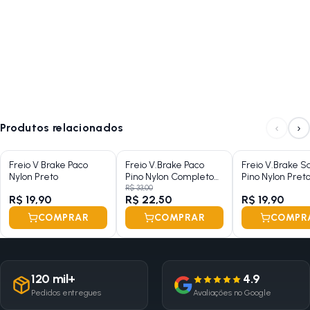
‹
›
Produtos relacionados
Freio V Brake Paco
Freio V.Brake Paco
Freio V.Brake S
Nylon Preto
Pino Nylon Completo
Pino Nylon Pret
Sem Maçaneta
R$ 33,00
R$ 19,90
R$ 22,50
R$ 19,90
COMPRAR
COMPRAR
COMPR
120 mil+
4.9
Pedidos entregues
Avaliações no Google