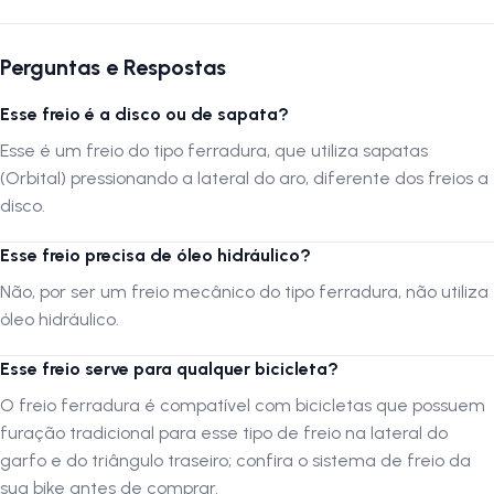
modelo e as dimensões indicadas. Evite o uso de ferramentas
inadequadas e siga as recomendações do fabricante.
Perguntas e Respostas
A
LOJA NA PISTA
não se responsabiliza por montagens incorretas,
Esse freio é a disco ou de sapata?
instalação indevida ou danos causados por mau uso.
Esse é um freio do tipo ferradura, que utiliza sapatas
(Orbital) pressionando a lateral do aro, diferente dos freios a
Siga-nos no Instagram:
@lojanapista
disco.
Assista no YouTube:
LojanaPista
Esse freio precisa de óleo hidráulico?
Não, por ser um freio mecânico do tipo ferradura, não utiliza
óleo hidráulico.
Esse freio serve para qualquer bicicleta?
O freio ferradura é compatível com bicicletas que possuem
furação tradicional para esse tipo de freio na lateral do
garfo e do triângulo traseiro; confira o sistema de freio da
sua bike antes de comprar.