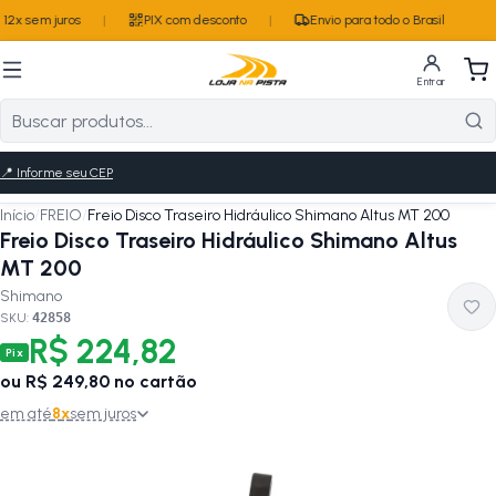
12x sem juros
|
PIX com desconto
|
Envio para todo o Brasil
Entrar
📍
Informe seu CEP
Início
/
FREIO
/
Freio Disco Traseiro Hidráulico Shimano Altus MT 200
Freio Disco Traseiro Hidráulico Shimano Altus
MT 200
Shimano
SKU:
42858
R$ 224,82
Pix
ou
R$ 249,80
no cartão
em até
8
x
sem juros