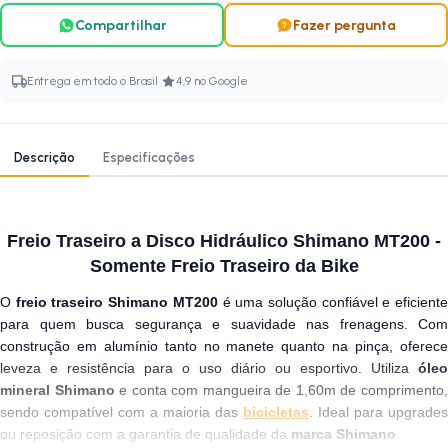
Compartilhar
Fazer pergunta
·
Entrega em todo o Brasil
4,9 no Google
Descrição
Especificações
Freio Traseiro a Disco Hidráulico Shimano MT200 -
Somente Freio Traseiro da Bike
O
freio traseiro Shimano MT200
é uma solução confiável e eficient
para quem busca segurança e suavidade nas frenagens. Com
construção em alumínio tanto no manete quanto na pinça, oferece
leveza e resistência para o uso diário ou esportivo. Utiliza
óleo
mineral Shimano
e conta com mangueira de 1,60m de comprimento
sendo compatível com a maioria das
bicicletas
. Ideal para upgrades
ou reposição com a garantia de qualidade da
marca Shimano
.