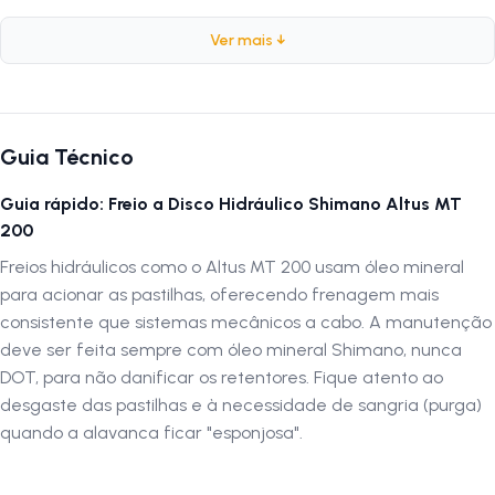
Ver mais ↓
Ficha Técnica Shimano MT200
Marca:
Shimano
Modelo:
MT200
Guia Técnico
Peso:
260g
Composição da Pinça:
Alumínio
Guia rápido: Freio a Disco Hidráulico Shimano Altus MT
Composição do Manete:
Alumínio
200
Tipo de Óleo:
Mineral
Freios hidráulicos como o Altus MT 200 usam óleo mineral
Comprimento da Mangueira Traseira:
1,60m
para acionar as pastilhas, oferecendo frenagem mais
consistente que sistemas mecânicos a cabo. A manutenção
Por que usa o freio shimano mt200
deve ser feita sempre com óleo mineral Shimano, nunca
O
freio Shimano MT200
é reconhecido por sua resposta suave e
DOT, para não danificar os retentores. Fique atento ao
confiável, ideal para ciclistas que prezam por segurança e conforto na
desgaste das pastilhas e à necessidade de sangria (purga)
pilotagem. Com fácil instalação e
manutenção
, é compatível com
quando a alavanca ficar "esponjosa".
uma ampla variedade de quadros e rotores. Seu design leve aliado à
durabilidade do alumínio garante uma frenagem estável e precisa.
Uma escolha acertada para quem deseja desempenho com o selo de