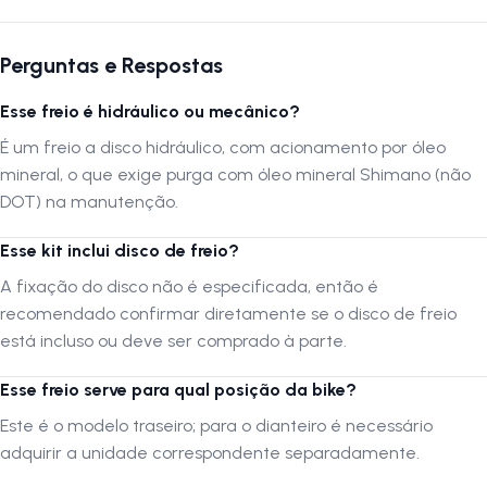
qualidade Shimano
.
Perguntas e Respostas
Autenticação de montagem correta
Esse freio é hidráulico ou mecânico?
Se optar por montar o produto por conta própria ou através de um
serviço não especializado, é crucial que a montagem seja verificada
É um freio a disco hidráulico, com acionamento por óleo
por uma oficina especializada para confirmar que foi realizada
mineral, o que exige purga com óleo mineral Shimano (não
adequadamente.
DOT) na manutenção.
A LOJA NA PISTA não se responsabiliza
por montagens,
Esse kit inclui disco de freio?
instalações, subir escadas ou transporte por guinchos para
A fixação do disco não é especificada, então é
apartamentos. Verifique as dimensões do produto e certifique-se que
recomendado confirmar diretamente se o disco de freio
o mesmo passa por portas, corredores e elevadores. Verifique
limitações do produto com o fabricante, se seus componentes e
está incluso ou deve ser comprado à parte.
funcionalidades atendem a sua necessidade.
Esse freio serve para qual posição da bike?
Este é o modelo traseiro; para o dianteiro é necessário
Siga-nos no Instagram:
@lojanapista
adquirir a unidade correspondente separadamente.
Assista nosso canal no YouTube:
Lojanapista