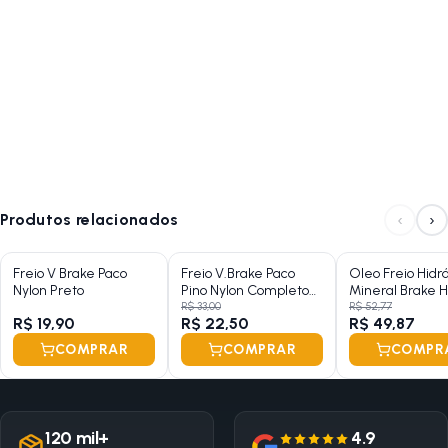
‹
›
Produtos relacionados
Freio V Brake Paco
Freio V.Brake Paco
Oleo Freio Hidrá
Nylon Preto
Pino Nylon Completo
Mineral Brake 
Sem Maçaneta
200ml
R$ 33,00
R$ 52,77
R$ 19,90
R$ 22,50
R$ 49,87
COMPRAR
COMPRAR
COMPR
120 mil+
4.9