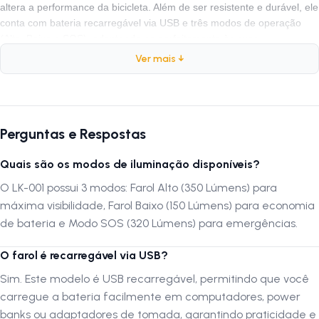
altera a performance da bicicleta. Além de ser resistente e durável, ele
conta com bateria recarregável via USB e três modos de operação
(Alto, Baixo e SOS), adaptando-se perfeitamente às suas
necessidades de segurança.
Ver mais ↓
Ficha Técnica
Marca:
Luatek
Perguntas e Respostas
Modelo:
LK-001
Quais são os modos de iluminação disponíveis?
Peso:
77 gramas
Potência Máxima:
350 Lúmens
O LK-001 possui 3 modos: Farol Alto (350 Lúmens) para
Modos de Luz:
Alto (350lm), Baixo (150lm), SOS (320lm)
máxima visibilidade, Farol Baixo (150 Lúmens) para economia
Alimentação:
Bateria interna Recarregável via USB
de bateria e Modo SOS (320 Lúmens) para emergências.
O farol é recarregável via USB?
Por que comprar este produto?
Sim. Este modelo é USB recarregável, permitindo que você
O Farol Luatek LK-001 oferece um excelente custo-benefício para
carregue a bateria facilmente em computadores, power
quem busca segurança. Sua capacidade de recarga via USB traz
banks ou adaptadores de tomada, garantindo praticidade e