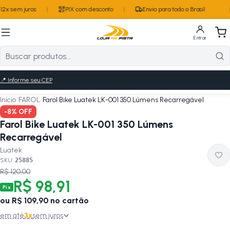
2x sem juros
|
PIX com desconto
|
Envio para todo o Brasil
Entrar
📍
Informe seu CEP
Início
/
FAROL
/
Farol Bike Luatek LK-001 350 Lúmens Recarregável
-
8
% OFF
Farol Bike Luatek LK-001 350 Lúmens
Recarregável
Luatek
SKU:
25885
R$ 120,00
R$ 98,91
Pix
ou
R$ 109,90
no cartão
em até
3
x
sem juros