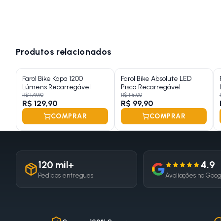
Produtos relacionados
Farol Bike Kapa 1200
Farol Bike Absolute LED
Lúmens Recarregável
Pisca Recarregável
R$ 179,90
R$ 115,00
R$ 129,90
R$ 99,90
COMPRAR
COMPRAR
120 mil+
4.9
Pedidos entregues
Avaliações no Goo