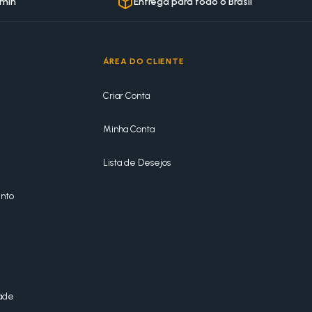
 min
Entrega para todo o Brasil
ÁREA DO CLIENTE
Criar Conta
Minha Conta
Lista de Desejos
nto
dade