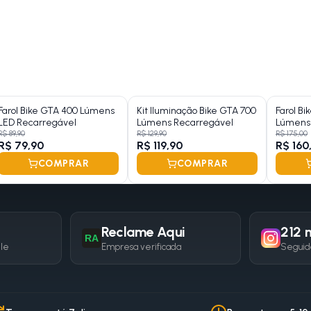
Farol Bike GTA 400 Lúmens
Kit Iluminação Bike GTA 700
Farol Bi
LED Recarregável
Lúmens Recarregável
Lúmens
R$ 89,90
R$ 129,90
R$ 175,00
R$ 79,90
R$ 119,90
R$ 160
COMPRAR
COMPRAR
Reclame Aqui
212 m
RA
gle
Empresa verificada
Seguid