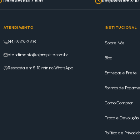
Troca em até 7 dias
Resposta em 5-10
ATENDIMENTO
INSTITUCIONAL
(44) 99769-2708
Sobre Nós
atendimento@lojanapista.com.br
Blog
Resposta em 5-10 min no WhatsApp
Entregas e Frete
Formas de Pagame
Como Comprar
Troca e Devolução
Política de Privaci