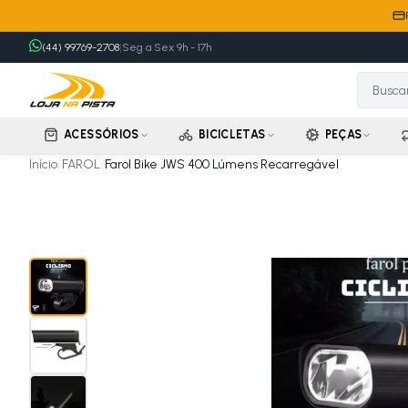
(44) 99769-2708
|
Seg a Sex 9h - 17h
ACESSÓRIOS
BICICLETAS
PEÇAS
Início
/
FAROL
/
Farol Bike JWS 400 Lúmens Recarregável