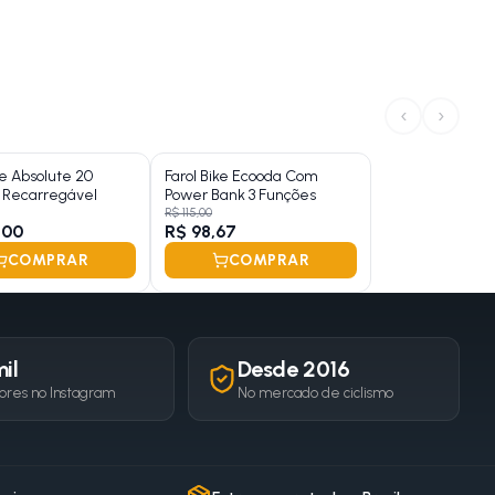
‹
›
ke Absolute 20
Farol Bike Ecooda Com
 Recarregável
Power Bank 3 Funções
R$ 115,00
,00
R$ 98,67
COMPRAR
COMPRAR
il
Desde 2016
ores no Instagram
No mercado de ciclismo