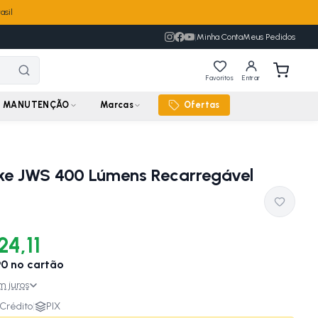
asil
|
Minha Conta
Meus Pedidos
Favoritos
Entrar
MANUTENÇÃO
Marcas
Ofertas
ike JWS 400 Lúmens Recarregável
24,11
90
no cartão
m juros
Crédito
|
PIX