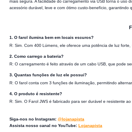
mais segura. A facilidade do carregamento via USB torna o uso d
acessório durável, leve e com ótimo custo-benefício, garantindo
F
1. O farol ilumina bem em locais escuros?
R: Sim. Com 400 Lúmens, ele oferece uma potência de luz forte, id
2. Como carrego a bateria?
R: O carregamento é feito através de um cabo USB, que pode ser 
3. Quantas funções de luz ele possui?
R: O farol conta com 3 funções de iluminação, permitindo alternar
4. O produto é resistente?
R: Sim. O Farol JWS é fabricado para ser durável e resistente a
Siga-nos no Instagram:
@lojanapista
Assista nosso canal no YouTube:
Lojanapista