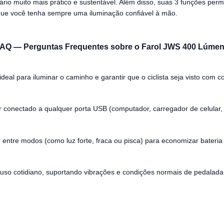
iário muito mais prático e sustentável. Além disso, suas 3 funções pe
 que você tenha sempre uma iluminação confiável à mão.
AQ — Perguntas Frequentes sobre o Farol JWS 400 Lúme
eal para iluminar o caminho e garantir que o ciclista seja visto com co
conectado a qualquer porta USB (computador, carregador de celular, e
 entre modos (como luz forte, fraca ou pisca) para economizar bateria 
o uso cotidiano, suportando vibrações e condições normais de pedalada