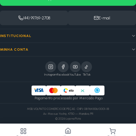
(44) 99769-2708
E-mail
INSTITUCIONAL
MINHA CONTA
Instagram
Facebook
YouTube
TikTok
elo
Pagamento processado por Mercado Pago
MSB VOLPATO COMERCIO DE PEÇAS · CNPJ: 08.964.836/0001-18
Av. Massuo Yoshiy, 4750 — Marialva, PR
©
2026
Loja na Pista