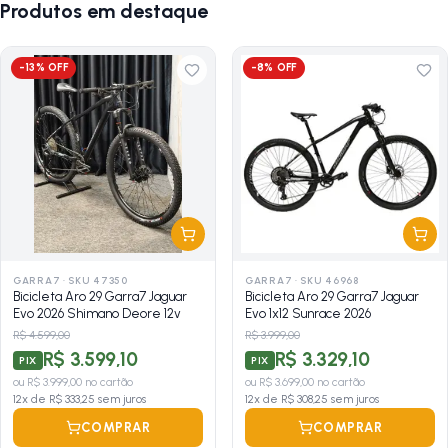
Produtos em destaque
-
13
% OFF
-
8
% OFF
GARRA7
·
SKU 47350
GARRA7
·
SKU 46968
Bicicleta Aro 29 Garra7 Jaguar
Bicicleta Aro 29 Garra7 Jaguar
Evo 2026 Shimano Deore 12v
Evo 1x12 Sunrace 2026
R$ 4.599,00
R$ 3.999,00
R$ 3.599,10
R$ 3.329,10
PIX
PIX
ou
R$ 3.999,00
no cartão
ou
R$ 3.699,00
no cartão
12
x de
R$ 333,25
sem juros
12
x de
R$ 308,25
sem juros
COMPRAR
COMPRAR