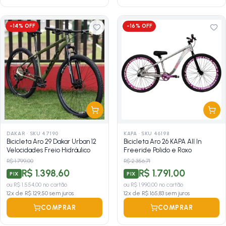
-
14
% OFF
-
16
% OFF
DAKAR
·
SKU 47190
KAPA
·
SKU 46198
Bicicleta Aro 29 Dakar Urban 12
Bicicleta Aro 26 KAPA All In
Velocidades Freio Hidráulico
Freeride Polido e Roxo
R$ 1.799,00
R$ 2.356,71
R$ 1.398,60
R$ 1.791,00
PIX
PIX
ou
R$ 1.554,00
no cartão
ou
R$ 1.990,00
no cartão
12
x de
R$ 129,50
sem juros
12
x de
R$ 165,83
sem juros
COMPRAR
COMPRAR