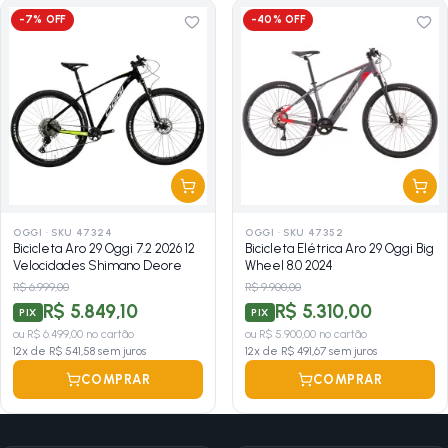
-
7
% OFF
-
40
% OFF
OGGI
·
SKU 47324
OGGI
·
SKU 47352
Bicicleta Aro 29 Oggi 7.2 2026 12
Bicicleta Elétrica Aro 29 Oggi Big
Velocidades Shimano Deore
Wheel 8.0 2024
R$ 6.999,00
R$ 9.900,00
R$ 5.849,10
R$ 5.310,00
PIX
PIX
ou
R$ 6.499,00
no cartão
ou
R$ 5.900,00
no cartão
12
x de
R$ 541,58
sem juros
12
x de
R$ 491,67
sem juros
COMPRAR
COMPRAR