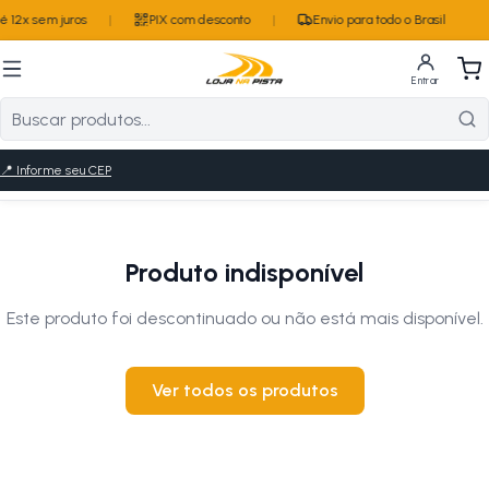
 12x sem juros
|
PIX com desconto
|
Envio para todo o Brasil
Entrar
📍
Informe seu CEP
Produto indisponível
Este produto foi descontinuado ou não está mais disponível.
Ver todos os produtos