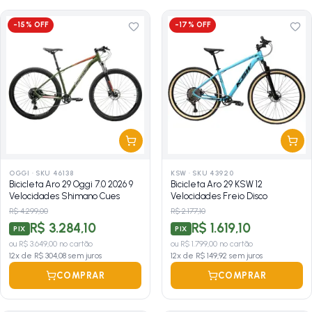
-
15
% OFF
-
17
% OFF
OGGI
·
SKU 46138
KSW
·
SKU 43920
Bicicleta Aro 29 Oggi 7.0 2026 9
Bicicleta Aro 29 KSW 12
Velocidades Shimano Cues
Velocidades Freio Disco
R$ 4.299,00
R$ 2.177,10
R$ 3.284,10
R$ 1.619,10
PIX
PIX
ou
R$ 3.649,00
no cartão
ou
R$ 1.799,00
no cartão
12
x de
R$ 304,08
sem juros
12
x de
R$ 149,92
sem juros
COMPRAR
COMPRAR