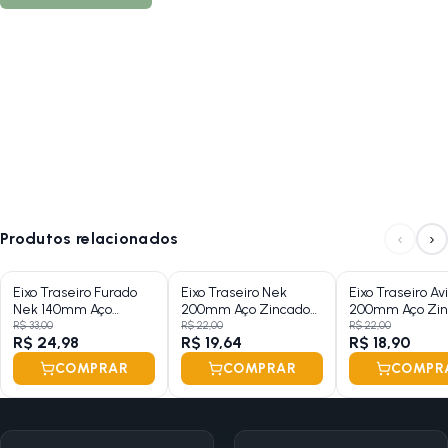
‹
›
Produtos relacionados
Eixo Traseiro Furado
Eixo Traseiro Nek
Eixo Traseiro Av
Nek 140mm Aço
200mm Aço Zincado
200mm Aço Zin
Zincado Grosso 3/8
Grosso 3/8 Com
Grosso 3/8
R$ 33,00
R$ 22,00
R$ 22,00
R$ 24,98
R$ 19,64
R$ 18,90
Batente
COMPRAR
COMPRAR
COMPR