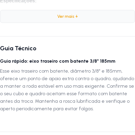
Especificações:
Marca:
Nek
Ver mais ↓
Peso:
111 gramas
Comprimento:
185mm
Diâmetro:
3/8
Composição:
Aço
Guia Técnico
Acabamento:
Zincado
Guia rápido: eixo traseiro com batente 3/8" 185mm
Por que comprar este eixo?
Esse eixo traseiro com batente, diâmetro 3/8" e 185mm,
O Eixo Dianteiro Nek 185mm Aço Zincado 3/8 oferece resistência e
oferece um ponto de apoio extra contra o quadro, ajudando
durabilidade, garantindo desempenho seguro e eficiente para sua
a manter a roda estável em uso mais exigente. Confirme se
bicicleta. O acabamento zincado protege contra corrosão, enquanto a
o seu cubo e quadro aceitam esse formato com batente
fabricação em aço proporciona confiabilidade em cada pedalada.
antes da troca. Mantenha a rosca lubrificada e verifique o
aperto periodicamente para evitar folgas.
Recomendações de Instalação
Para garantir o melhor desempenho e segurança, recomendamos que
o eixo seja instalado por profissionais especializados. Isso assegura