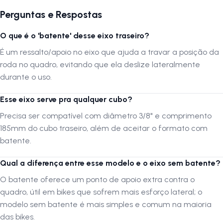
que o encaixe seja feito corretamente e que o componente funcione
de maneira ideal.
Perguntas e Respostas
O que é o 'batente' desse eixo traseiro?
A LOJA NA PISTA não se responsabiliza por danos causados por
montagem inadequada. Verifique a compatibilidade do produto antes
É um ressalto/apoio no eixo que ajuda a travar a posição da
da compra.
roda no quadro, evitando que ela deslize lateralmente
durante o uso.
Siga-nos no Instagram:
@lojanapista
Esse eixo serve pra qualquer cubo?
Assista nosso canal no YouTube:
Lojanapista
Precisa ser compatível com diâmetro 3/8" e comprimento
185mm do cubo traseiro, além de aceitar o formato com
batente.
Qual a diferença entre esse modelo e o eixo sem batente?
O batente oferece um ponto de apoio extra contra o
quadro, útil em bikes que sofrem mais esforço lateral; o
modelo sem batente é mais simples e comum na maioria
das bikes.