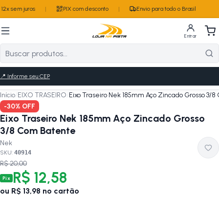
2x sem juros
|
PIX com desconto
|
Envio para todo o Brasil
Entrar
📍
Informe seu CEP
Início
/
EIXO TRASEIRO
/
Eixo Traseiro Nek 185mm Aço Zincado Grosso 3/
-
30
% OFF
Eixo Traseiro Nek 185mm Aço Zincado Grosso
3/8 Com Batente
Nek
SKU:
40914
R$ 20,00
R$ 12,58
Pix
ou
R$ 13,98
no cartão