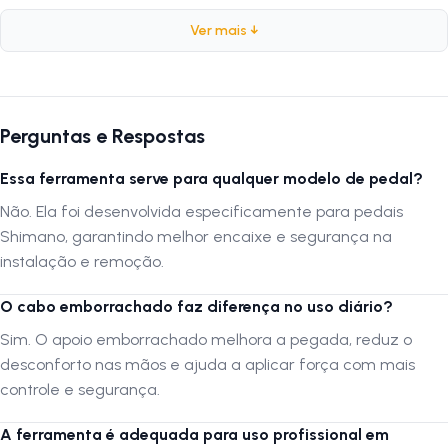
Ficha técnica
Ver mais ↓
Marca:
Ferbike
Modelo:
FB-3008
Tipo:
Chave de manutenção para pedais
Perguntas e Respostas
Aplicação:
Específica para pedais Shimano
Material:
Aço carbono rígido
Essa ferramenta serve para qualquer modelo de pedal?
Apoio:
Apoiador emborrachado para maior conforto
Não. Ela foi desenvolvida especificamente para pedais
Comprimento total:
21,5 cm
Shimano, garantindo melhor encaixe e segurança na
Indicação de uso:
Oficinas de bicicleta e manutenção profissional
instalação e remoção.
O cabo emborrachado faz diferença no uso diário?
Por que usar?
Sim. O apoio emborrachado melhora a pegada, reduz o
Projetada para encaixar corretamente nos pedais Shimano, a
desconforto nas mãos e ajuda a aplicar força com mais
ferramenta garante extração e instalação seguras, reduzindo o
esforço do mecânico e evitando danos às peças. O cabo
controle e segurança.
emborrachado aumenta o conforto durante o uso, tornando o trabalho
mais rápido e preciso.
A ferramenta é adequada para uso profissional em