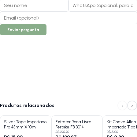
Assista nosso canal no YouTube:
Lojanapista
Enviar pergunta
‹
›
Produtos relacionados
Silver Tape Importado
Extrator Roda Livre
Kit Chave Allen
Pro 45mm X 10m
Ferbike FB 3014
Importado Tipo 
R$ 239,90
R$ 5,00