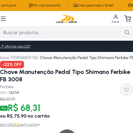
sem juros
|
PIX com desconto
|
Envio para todo o Brasil
P
Entrar
📍
Informe seu CEP
Início
/
FERRAMENTAS
/
Chave Manutenção Pedal Tipo Shimano Ferbike F
-
22
% OFF
Chave Manutenção Pedal Tipo Shimano Ferbike
FB 3008
Ferbike
SKU:
16250
R$ 97,79
R$ 68,31
Pix
ou
R$ 75,90
no cartão
em até
2
x
sem juros