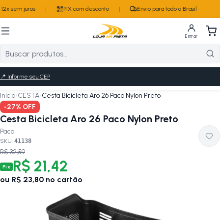
12x sem juros
|
PIX com desconto
|
Envio para todo o Brasil
Entrar
📍
Informe seu CEP
Início
/
CESTA
/
Cesta Bicicleta Aro 26 Paco Nylon Preto
-
27
% OFF
Cesta Bicicleta Aro 26 Paco Nylon Preto
Paco
SKU:
41138
R$ 32,59
R$ 21,42
Pix
ou
R$ 23,80
no cartão