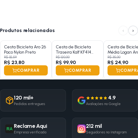
‹
›
Produtos relacionados
Cesta Bicicleta Aro 26
Cesta de Bicicleta
Cesta de Bicicl
Paco Nylon Preto
Traseira Kalf KF414
Média Logan Ar
Coletiva Marrom
Aço Preto
R$ 32,59
R$ 120,00
R$ 35,00
R$ 23,80
R$ 99,90
R$ 24,90
COMPRAR
COMPRAR
COMPR
120 mil+
4.9
Pedidos entregues
Avaliações no Google
Reclame Aqui
212 mil
RA
Empresa verificada
Seguidores no Instagram