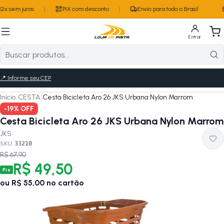
2x sem juros
|
PIX com desconto
|
Envio para todo o Brasil
Entrar
📍
Informe seu CEP
Início
/
CESTA
/
Cesta Bicicleta Aro 26 JKS Urbana Nylon Marrom
-
19
% OFF
Cesta Bicicleta Aro 26 JKS Urbana Nylon Marrom
JKS
SKU:
33210
R$ 67,90
R$ 49,50
Pix
ou
R$ 55,00
no cartão