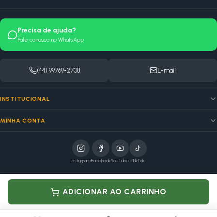
Precisa de ajuda?
Fale conosco no WhatsApp
(44) 99769-2708
E-mail
INSTITUCIONAL
MINHA CONTA
Instagram
Facebook
YouTube
TikTok
elo
ADICIONAR AO CARRINHO
Pagamento processado por Mercado Pago
MSB VOLPATO COMERCIO DE PEÇAS · CNPJ: 08.964.836/0001-18