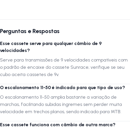
simplicidade, confiabilidade e uma ampla relação de marchas em
bikes de 9 velocidades. Oferece desempenho sólido em trilhas e
pedais urbanos, garantindo trocas precisas e suaves. Uma escolha
excelente para quem busca custo-benefício, durabilidade e a
versatilidade de um sistema 1x9.
Perguntas e Respostas
Esse cassete serve para qualquer câmbio de 9
Siga-nos no instagram:
@lojanapista
velocidades?
Assista nosso canal no Youtube:
Lojanapista
Serve para transmissões de 9 velocidades compatíveis com
o padrão de encaixe do cassete Sunrace; verifique se seu
cubo aceita cassetes de 9v.
O escalonamento 11-50 é indicado para que tipo de uso?
O escalonamento 11-50 amplia bastante a variação de
marchas, facilitando subidas íngremes sem perder muita
velocidade em trechos planos, sendo indicado para MTB.
Esse cassete funciona com câmbio de outra marca?