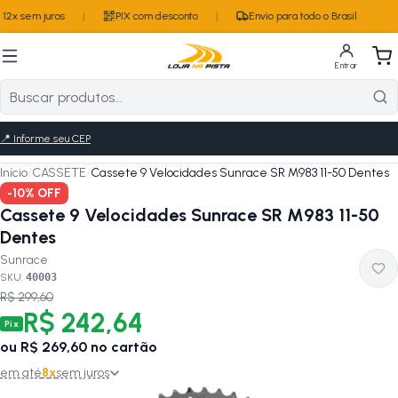
12x sem juros
|
PIX com desconto
|
Envio para todo o Brasil
Entrar
📍
Informe seu CEP
Início
/
CASSETE
/
Cassete 9 Velocidades Sunrace SR M983 11-50 Dentes
-
10
% OFF
Cassete 9 Velocidades Sunrace SR M983 11-50
Dentes
Sunrace
SKU:
40003
R$ 299,60
R$ 242,64
Pix
ou
R$ 269,60
no cartão
em até
8
x
sem juros