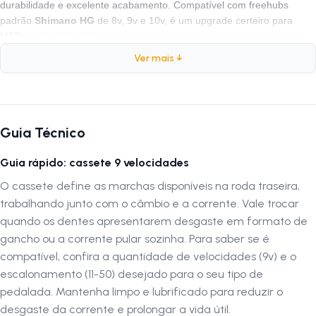
durabilidade e excelente acabamento. Compatível com freehubs
padrão
Shimano HG
de 8v, 9v e 10v, é um upgrade certeiro para
MTB e uso recreativo.
Ver mais ↓
Especificações Técnicas
Marca:
Sunrace
Modelo:
SR M983
Guia Técnico
Peso:
670 gramas
Guia rápido: cassete 9 velocidades
Quantidade de Dentes:
11-50D (11-13-15-18-22-28-34-42-50)
Velocidades:
9 Velocidades
O cassete define as marchas disponíveis na roda traseira,
Acabamento:
Preto
trabalhando junto com o câmbio e a corrente. Vale trocar
Material:
Aço
quando os dentes apresentarem desgaste em formato de
Compatibilidade:
Freehub 8v, 9v e 10v / corrente 9v
gancho ou a corrente pular sozinha. Para saber se é
compatível, confira a quantidade de velocidades (9v) e o
escalonamento (11-50) desejado para o seu tipo de
Por que usar?
pedalada. Mantenha limpo e lubrificado para reduzir o
O
desgaste da corrente e prolongar a vida útil.
Cassete Sunrace SR M983
é perfeito para quem deseja