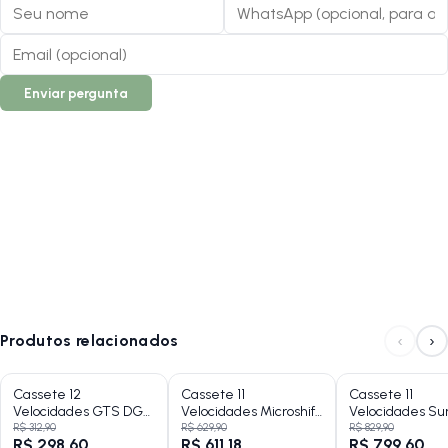
Enviar pergunta
‹
›
Produtos relacionados
Cassete 12
Cassete 11
Cassete 11
Velocidades GTS DG-
Velocidades Microshift
Velocidades Su
121 11-50 Dentes
CS H110 11-42 Dentes
MX80 11-50 Den
R$ 312,90
R$ 629,90
R$ 829,90
R$ 298,60
R$ 611,18
R$ 799,60