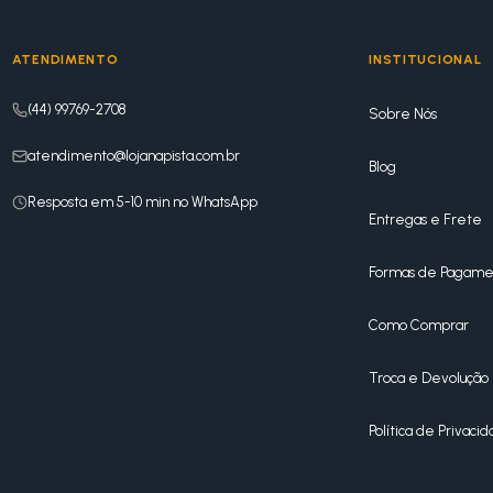
ATENDIMENTO
INSTITUCIONAL
(44) 99769-2708
Sobre Nós
atendimento@lojanapista.com.br
Blog
Resposta em 5-10 min no WhatsApp
Entregas e Frete
Formas de Pagame
Como Comprar
Troca e Devolução
Política de Privaci