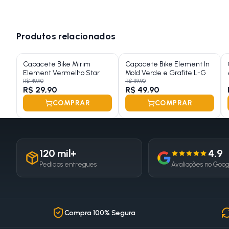
Produtos relacionados
Capacete Bike Mirim
Capacete Bike Element In
Element Vermelho Star
Mold Verde e Grafite L-G
R$ 49,90
R$ 119,90
R$ 29,90
R$ 49,90
COMPRAR
COMPRAR
120 mil+
4.9
Pedidos entregues
Avaliações no Goo
Compra 100% Segura