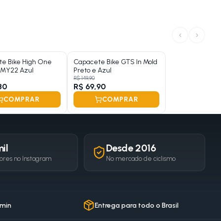
‹
›
e Bike High One
Capacete Bike GTS In Mold
 MY22 Azul
Preto e Azul
R$ 149,90
80
R$ 69,90
COMPRAR
COMPRAR
il
Desde 2016
ores no Instagram
No mercado de ciclismo
 min
Entrega para todo o Brasil