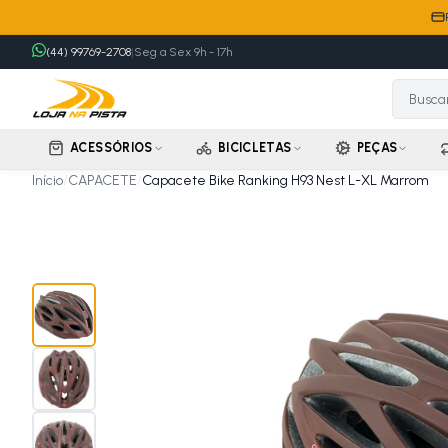
(44) 99769-2708
|
Seg a Sex 9h - 17h
ACESSÓRIOS
BICICLETAS
PEÇAS
Início
/
CAPACETE
/
Capacete Bike Ranking H93 Nest L-XL Marrom