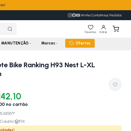
asil
|
Minha Conta
Meus Pedidos
Favoritos
Entrar
MANUTENÇÃO
Marcas
Ofertas
e Bike Ranking H93 Nest L-XL
m
242,10
00
no cartão
 juros
Crédito
|
PIX
nidades!