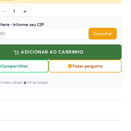
−
+
1
frete - Informe seu CEP
Consultar
ADICIONAR AO CARRINHO
Compartilhar
Fazer pergunta
·
 todo o Brasil
4,9 no Google