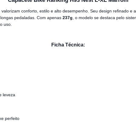
Capacete Bike Ranking H93 Nest L-XL Marrom
ue valorizam conforto, estilo e alto desempenho. Seu design refinado 
s e longas pedaladas. Com apenas
237g
, o modelo se destaca pelo sist
o uso.
Ficha Técnica:
e leveza
xe perfeito