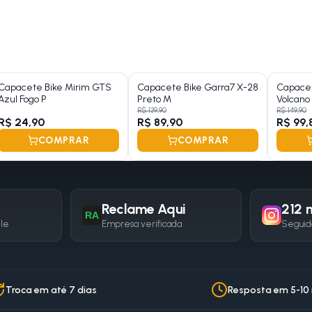
Capacete Bike Mirim GTS
Capacete Bike Garra7 X-28
Capacet
Azul Fogo P
Preto M
Volcano
R$ 139,90
R$ 149,90
R$ 24,90
R$ 89,90
R$ 99,
COMPRAR
COMPRAR
Reclame Aqui
212 m
RA
gle
Empresa verificada
Seguid
Troca em até 7 dias
Resposta em 5-10