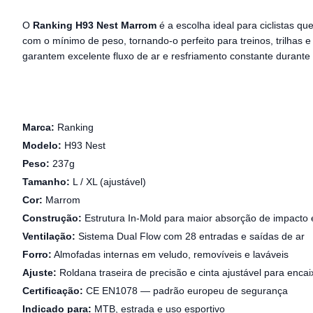
O
Ranking H93 Nest Marrom
é a escolha ideal para ciclistas q
com o mínimo de peso, tornando-o perfeito para treinos, trilha
garantem excelente fluxo de ar e resfriamento constante durante 
Marca:
Ranking
Modelo:
H93 Nest
Peso:
237g
Tamanho:
L / XL (ajustável)
Cor:
Marrom
Construção:
Estrutura In-Mold para maior absorção de impacto 
Ventilação:
Sistema Dual Flow com 28 entradas e saídas de ar
Forro:
Almofadas internas em veludo, removíveis e laváveis
Ajuste:
Roldana traseira de precisão e cinta ajustável para encai
Certificação:
CE EN1078 — padrão europeu de segurança
Indicado para:
MTB, estrada e uso esportivo