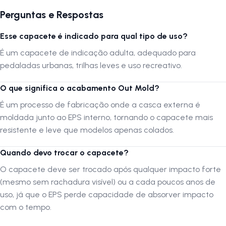
Fixação:
Fitas laterais ajustáveis com engate rápido
Perguntas e Respostas
Acabamento:
Brilhante com design moderno e pintura metálica
grafite com laranja
Esse capacete é indicado para qual tipo de uso?
É um capacete de indicação adulta, adequado para
Destaques e Benefícios:
pedaladas urbanas, trilhas leves e uso recreativo.
Design esportivo e aerodinâmico com acabamento brilhante de alto
O que significa o acabamento Out Mold?
padrão.
Construção
Out-Mold
para maior resistência e conforto durante o
É um processo de fabricação onde a casca externa é
pedal.
moldada junto ao EPS interno, tornando o capacete mais
LED traseiro embutido para aumentar a segurança e visibilidade
resistente e leve que modelos apenas colados.
noturna.
Excelente ventilação que mantém o fluxo de ar constante.
Quando devo trocar o capacete?
Forro interno lavável que garante conforto e higiene prolongados.
O capacete deve ser trocado após qualquer impacto forte
Tela anti-inseto integrada, ideal para pedais urbanos e trilhas.
(mesmo sem rachadura visível) ou a cada poucos anos de
Ajuste milimétrico que proporciona encaixe perfeito e maior
uso, já que o EPS perde capacidade de absorver impacto
estabilidade.
com o tempo.