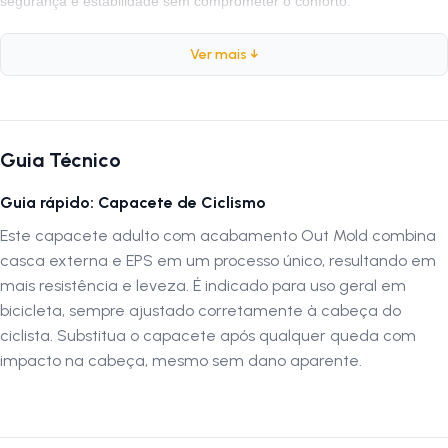
segurança e estabilidade sem comprometer o conforto.
Ver mais ↓
Ficha Técnica:
Marca:
Element
Peso:
215 gramas
Cor:
Grafite e Laranja
Guia Técnico
Tamanho:
M (54–57 cm) / L (58–62 cm) / G (57–62 cm)
Guia rápido: Capacete de Ciclismo
Tecnologia:
Out-Mold
— casco duplo de alta resistência e absorção
de impacto
Este capacete adulto com acabamento Out Mold combina
Composição:
Polímero termoplástico e poliamida
casca externa e EPS em um processo único, resultando em
Ventilação:
Entradas e saídas de ar estrategicamente posicionadas
mais resistência e leveza. É indicado para uso geral em
para máxima refrigeração
bicicleta, sempre ajustado corretamente à cabeça do
Forro:
Removível e lavável, fixado com velcro para fácil higienização
ciclista. Substitua o capacete após qualquer queda com
Iluminação:
LED traseiro com modos piscante e contínuo
impacto na cabeça, mesmo sem dano aparente.
Ajuste:
Sistema de catraca milimétrica para encaixe firme e
confortável
Tela anti-inseto:
Integrada na parte frontal