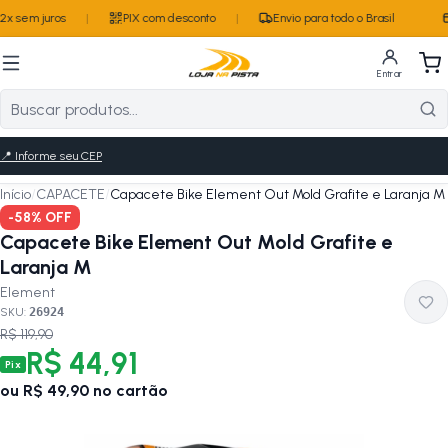
x sem juros
|
PIX com desconto
|
Envio para todo o Brasil
Entrar
📍
Informe seu CEP
Início
/
CAPACETE
/
Capacete Bike Element Out Mold Grafite e Laranja M
-
58
% OFF
Capacete Bike Element Out Mold Grafite e
Laranja M
Element
SKU:
26924
R$ 119,90
R$ 44,91
Pix
ou
R$ 49,90
no cartão