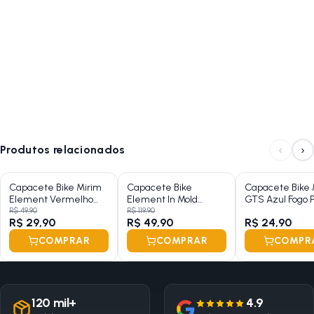
‹
›
Produtos relacionados
Capacete Bike Mirim
Capacete Bike
Capacete Bike 
Element Vermelho
Element In Mold
GTS Azul Fogo 
Star
Verde e Grafite L-G
R$ 49,90
R$ 119,90
R$ 29,90
R$ 49,90
R$ 24,90
COMPRAR
COMPRAR
COMPR
120 mil+
4.9