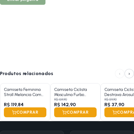
‹
›
Produtos relacionados
Camiseta Feminina
Camiseta Ciclista
Camiseta Ciclis
Stroll Melancia Com
Masculina Furbo
Destrava Arosu
Proteção UV
Marmo
Dry
R$ 169,90
R$ 59,90
R$ 119,84
R$ 142,90
R$ 37,90
COMPRAR
COMPRAR
COMPR