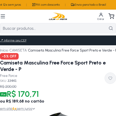
 12x sem juros
|
PIX com desconto
|
Envio para todo o Brasil
Entrar
📍
Informe seu CEP
Início
/
CAMISETA
/
Camiseta Masculina Free Force Sport Preto e Verde - 
-
5
% OFF
Camiseta Masculina Free Force Sport Preto e
Verde - P
Free Force
SKU:
22441
R$ 200,00
R$ 170,71
Pix
ou
R$ 189,68
no cartão
em até
6
x
sem juros