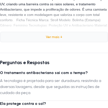
UV, criando uma barreira contra os raios solares, e tratamento
Antibacteriano, que impede a proliferação de odores. É uma camiseta
leve, resistente e com modelagem que valoriza o corpo com total
conforto. Ficha Técnica Marca: Stroll Modelo: Bolinha (Estampa)
Gênero: Feminino Tecnologias: Proteção UV e Antibacteriano Material:
Tecido sintético respirável Modelagem: Anatômica Indicação: Ciclismo
de Estrada, MTB e Lazer Por que comprar este produto? A Camiseta
Ver mais ↓
Stroll Bolinha é uma opção realista para quem quer aliar moda e
funcionalidade. A estampa é versátil e se destaca na medida certa. O
diferencial tecnológico está na proteção UV, essencial para quem
passa horas exposta ao sol, prevenindo o envelhecimento precoce da
Perguntas e Respostas
pele. Já o tratamento antibacteriano é fundamental para manter a
higiene e a sensação de frescor, mesmo após esforços intensos. É um
O tratamento antibacteriano sai com o tempo?
produto durável, que não perde a cor e seca rapidamente após a
lavagem. FAQ — Perguntas frequentes 1. O tratamento
A tecnologia é projetada para ser duradoura, resistindo a
antibacteriano sai com o tempo? R: A tecnologia é projetada para ser
diversas lavagens, desde que seguidas as instruções de
duradoura, resistindo a diversas lavagens, desde que seguidas as
cuidado da peça.
instruções de cuidado da peça. 2. Ela protege contra o sol? R: Sim. O
tecido possui tecnologia UV, que bloqueia a passagem dos raios
Ela protege contra o sol?
ultravioleta, protegendo a pele coberta pela camiseta. 3. A estampa