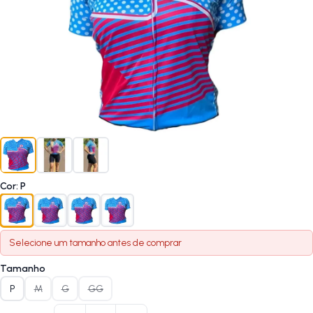
Cor
:
P
Selecione um
tamanho
antes de comprar
Tamanho
P
M
G
GG