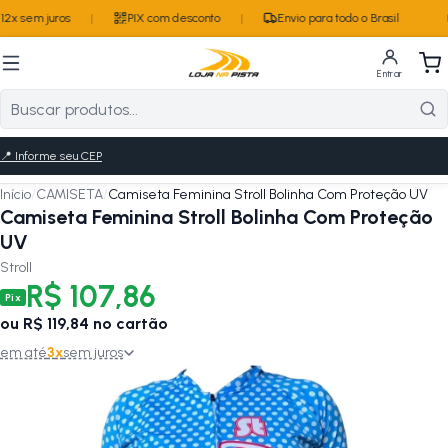
2x sem juros
|
PIX com desconto
|
Envio para todo o Brasil
Entrar
📍
Informe seu CEP
Início
/
CAMISETA
/
Camiseta Feminina Stroll Bolinha Com Proteção UV
Camiseta Feminina Stroll Bolinha Com Proteção
UV
Stroll
R$ 107,86
Pix
ou
R$ 119,84
no cartão
em até
3
x
sem juros