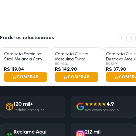
‹
›
Produtos relacionados
Camiseta Feminina
Camiseta Ciclista
Camiseta Ciclis
Stroll Melancia Com
Masculina Furbo
Destrava Arosu
Proteção UV
Marmo
Dry
R$ 169,90
R$ 59,90
R$ 119,84
R$ 142,90
R$ 37,90
COMPRAR
COMPRAR
COMPR
120 mil+
4.9
Pedidos entregues
Avaliações no Google
Reclame Aqui
212 mil
RA