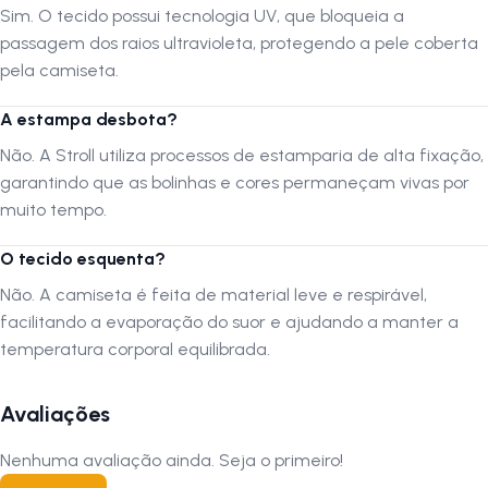
desbota? R: Não. A Stroll utiliza processos de estamparia de alta
Sim. O tecido possui tecnologia UV, que bloqueia a
fixação, garantindo que as bolinhas e cores permaneçam vivas por
passagem dos raios ultravioleta, protegendo a pele coberta
muito tempo. 4. O tecido esquenta? R: Não. A camiseta é feita de
pela camiseta.
material leve e respirável, facilitando a evaporação do suor e
ajudando a manter a temperatura corporal equilibrada. Siga-nos no
A estampa desbota?
Instagram: @lojanapista Assista nosso canal no YouTube: Lojanapista
Não. A Stroll utiliza processos de estamparia de alta fixação,
garantindo que as bolinhas e cores permaneçam vivas por
muito tempo.
O tecido esquenta?
Não. A camiseta é feita de material leve e respirável,
facilitando a evaporação do suor e ajudando a manter a
temperatura corporal equilibrada.
Avaliações
Nenhuma avaliação ainda. Seja o primeiro!