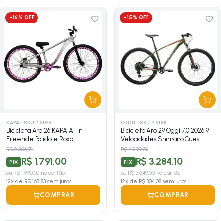
-
16
% OFF
-
15
% OFF
KAPA
·
SKU 46198
OGGI
·
SKU 46138
Bicicleta Aro 26 KAPA All In
Bicicleta Aro 29 Oggi 7.0 2026 9
Freeride Polido e Roxo
Velocidades Shimano Cues
R$ 2.356,71
R$ 4.299,00
R$ 1.791,00
R$ 3.284,10
PIX
PIX
ou
R$ 1.990,00
no cartão
ou
R$ 3.649,00
no cartão
12
x de
R$ 165,83
sem juros
12
x de
R$ 304,08
sem juros
COMPRAR
COMPRAR