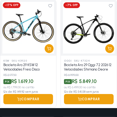
-
17
% OFF
-
7
% OFF
KSW
·
SKU 43920
OGGI
·
SKU 47324
Bicicleta Aro 29 KSW 12
Bicicleta Aro 29 Oggi 7.2 2026 12
Velocidades Freio Disco
Velocidades Shimano Deore
R$ 2.177,10
R$ 6.999,00
R$ 1.619,10
R$ 5.849,10
PIX
PIX
ou
R$ 1.799,00
no cartão
ou
R$ 6.499,00
no cartão
12
x de
R$ 149,92
sem juros
12
x de
R$ 541,58
sem juros
COMPRAR
COMPRAR