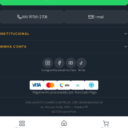
(44) 99769-2708
E-mail
INSTITUCIONAL
MINHA CONTA
Instagram
Facebook
YouTube
TikTok
elo
Pagamento processado por Mercado Pago
MSB VOLPATO COMERCIO DE PEÇAS · CNPJ: 08.964.836/0001-18
Av. Massuo Yoshiy, 4750 — Marialva, PR
©
2026
Loja na Pista