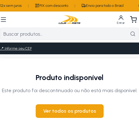
2x sem juros
|
PIX com desconto
|
Envio para todo o Brasil
Entrar
📍
Informe seu CEP
Produto indisponível
Este produto foi descontinuado ou não está mais disponível.
Ver todos os produtos