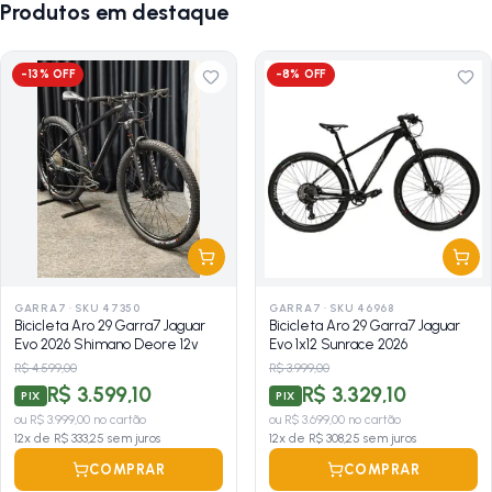
Produtos em destaque
-
13
% OFF
-
8
% OFF
GARRA7
·
SKU 47350
GARRA7
·
SKU 46968
Bicicleta Aro 29 Garra7 Jaguar
Bicicleta Aro 29 Garra7 Jaguar
Evo 2026 Shimano Deore 12v
Evo 1x12 Sunrace 2026
R$ 4.599,00
R$ 3.999,00
R$ 3.599,10
R$ 3.329,10
PIX
PIX
ou
R$ 3.999,00
no cartão
ou
R$ 3.699,00
no cartão
12
x de
R$ 333,25
sem juros
12
x de
R$ 308,25
sem juros
COMPRAR
COMPRAR