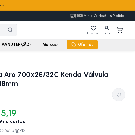
asil
|
Minha Conta
Meus Pedidos
Favoritos
Entrar
MANUTENÇÃO
Marcas
Ofertas
 Aro 700x28/32C Kenda Válvula
 48mm
5,19
9
no cartão
Crédito
|
PIX