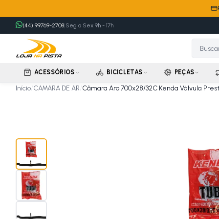
(44) 99769-2708
|
Seg a Sex 9h - 17h
ACESSÓRIOS
BICICLETAS
PEÇAS
Início
/
CAMARA DE AR
/
Câmara Aro 700x28/32C Kenda Válvula Pre