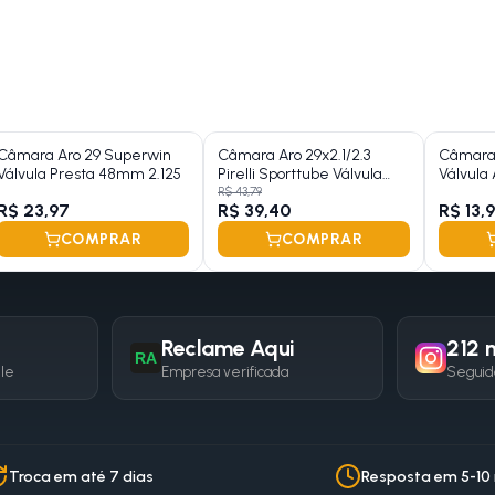
Câmara Aro 29 Superwin
Câmara Aro 29x2.1/2.3
Câmara
Válvula Presta 48mm 2.125
Pirelli Sporttube Válvula
Válvul
Presta 48mm
1.75/1.90
R$ 43,79
R$ 23,97
R$ 39,40
R$ 13,
COMPRAR
COMPRAR
Reclame Aqui
212 m
RA
gle
Empresa verificada
Seguid
Troca em até 7 dias
Resposta em 5-10