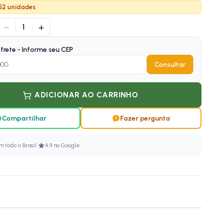
 52 unidades
−
+
1
frete - Informe seu CEP
Consultar
ADICIONAR AO CARRINHO
Compartilhar
Fazer pergunta
·
 todo o Brasil
4,9 no Google