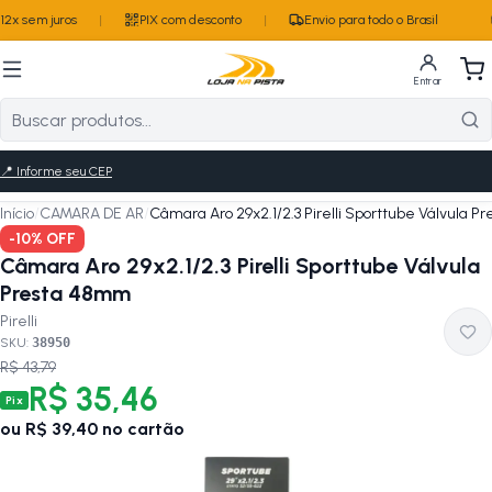
2x sem juros
|
PIX com desconto
|
Envio para todo o Brasil
Entrar
📍
Informe seu CEP
Início
/
CAMARA DE AR
/
Câmara Aro 29x2.1/2.3 Pirelli Sporttube Válvula 
-
10
% OFF
Câmara Aro 29x2.1/2.3 Pirelli Sporttube Válvula
Presta 48mm
Pirelli
SKU:
38950
R$ 43,79
R$ 35,46
Pix
ou
R$ 39,40
no cartão