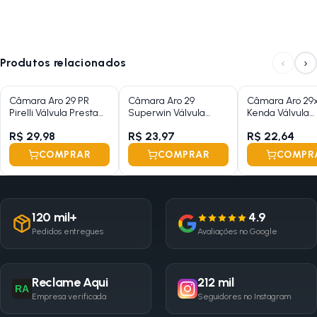
‹
›
Produtos relacionados
Câmara Aro 29 PR
Câmara Aro 29
Câmara Aro 29x1
Pirelli Válvula Presta
Superwin Válvula
Kenda Válvula
48mm 1.75/2.35
Presta 48mm 2.125
Americana 35
R$ 29,98
R$ 23,97
R$ 22,64
COMPRAR
COMPRAR
COMPR
120 mil+
4.9
Pedidos entregues
Avaliações no Google
Reclame Aqui
212 mil
RA
Empresa verificada
Seguidores no Instagram