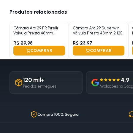
Produtos relacionados
Câmara Aro 29 PR Pirelli
Câmara Aro 29 Superwin
Válvula Presta 48mm
Válvula Presta 48mm 2.125
1.75/2.35
R$ 29,98
R$ 23,97
COMPRAR
COMPRAR
120 mil+
4.9
Pedidos entregues
Avaliações no Goo
Compra 100% Segura