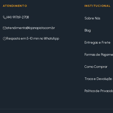
ATENDIMENTO
INSTITUCIONAL
(44) 99769-2708
Sobre Nós
atendimento@lojanapista.com.br
Blog
Resposta em 5-10 min no WhatsApp
Entregas e Frete
Formas de Pagame
Como Comprar
Troca e Devolução
Política de Privaci