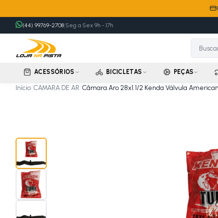
(44) 99769-2708
|
Seg a Sex 9h - 17h
ACESSÓRIOS
BICICLETAS
PEÇAS
Início
/
CAMARA DE AR
/
Câmara Aro 28x1.1/2 Kenda Válvula Americ