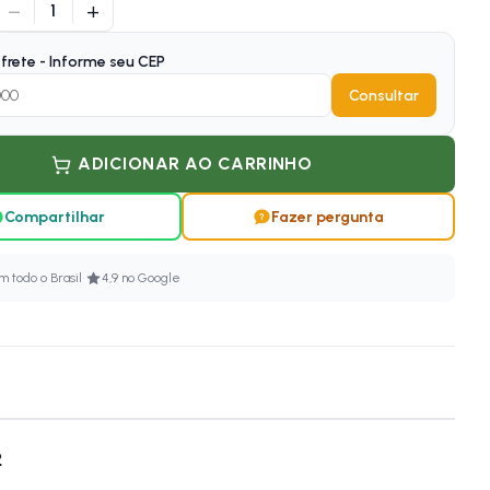
−
+
1
frete - Informe seu CEP
Consultar
ADICIONAR AO CARRINHO
Compartilhar
Fazer pergunta
·
 todo o Brasil
4,9 no Google
2