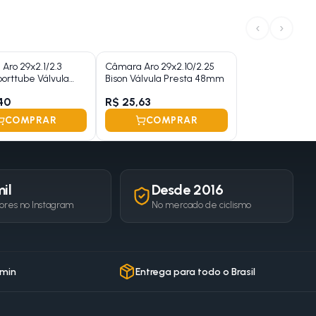
‹
›
Aro 29x2.1/2.3
Câmara Aro 29x2.10/2.25
Sporttube Válvula
Bison Válvula Presta 48mm
 48mm
40
R$ 25,63
COMPRAR
COMPRAR
il
Desde 2016
ores no Instagram
No mercado de ciclismo
 min
Entrega para todo o Brasil