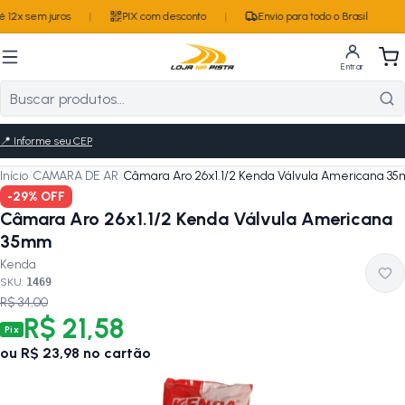
 12x sem juros
|
PIX com desconto
|
Envio para todo o Brasil
Entrar
📍
Informe seu CEP
Início
/
CAMARA DE AR
/
Câmara Aro 26x1.1/2 Kenda Válvula Americana 3
-
29
% OFF
Câmara Aro 26x1.1/2 Kenda Válvula Americana
35mm
Kenda
SKU:
1469
R$ 34,00
R$ 21,58
Pix
ou
R$ 23,98
no cartão