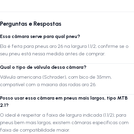
Autenticação de montagem correta
A montagem da câmara deve ser realizada por uma
oficina
Perguntas e Respostas
especializada
para garantir o encaixe correto e evitar danos durante
o processo. Antes da instalação, verifique se o pneu e o aro estão
Essa câmara serve para qual pneu?
limpos e compatíveis com o tamanho indicado. Evite o uso de
Ela é feita para pneus aro 26 na largura 1.1/2; confirme se o
ferramentas pontiagudas e encha o pneu gradualmente, garantindo
seu pneu está nessa medida antes de comprar.
que a câmara esteja bem posicionada e sem dobras.
Qual o tipo de válvula dessa câmara?
A
LOJA NA PISTA
não se responsabiliza por montagens incorretas,
instalações, subir escadas ou transporte por guinchos para
Válvula americana (Schrader), com bico de 35mm,
apartamentos. Verifique sempre as dimensões e a compatibilidade do
compatível com a maioria das rodas aro 26.
produto antes da compra.
Posso usar essa câmara em pneus mais largos, tipo MTB
Siga-nos no Instagram:
@lojanapista
2.1?
Assista no YouTube:
LojanaPista
O ideal é respeitar a faixa de largura indicada (1.1/2); para
pneus bem mais largos, existem câmaras específicas com
faixa de compatibilidade maior.