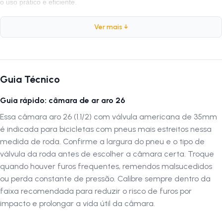
o uso prático e eficiente.
Ver mais ↓
Especificações
Marca:
Kenda
Peso:
175 gramas
Guia Técnico
Composição:
Borracha Butílica
Tipo de Válvula:
Americana (Schrader)
Guia rápido: câmara de ar aro 26
Altura do Bico:
35mm
Essa câmara aro 26 (1.1/2) com válvula americana de 35mm
Largura da Câmara:
1.1/2
é indicada para bicicletas com pneus mais estreitos nessa
medida de roda. Confirme a largura do pneu e o tipo de
Por que escolher a Câmara Kenda
válvula da roda antes de escolher a câmara certa. Troque
A
Kenda
é uma marca reconhecida mundialmente pela qualidade 
quando houver furos frequentes, remendos malsucedidos
confiança de seus produtos. Suas câmaras são desenvolvidas com
ou perda constante de pressão. Calibre sempre dentro da
foco em
resistência, vedação eficiente e durabilidade
, oferecendo
faixa recomendada para reduzir o risco de furos por
desempenho superior em qualquer tipo de terreno. É a escolha ideal
impacto e prolongar a vida útil da câmara.
para ciclistas que buscam segurança, conforto e excelente custo-
benefício.