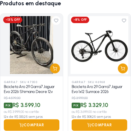
Produtos em destaque
-
13
% OFF
-
8
% OFF
GARRA7
·
SKU 47350
GARRA7
·
SKU 46968
Bicicleta Aro 29 Garra7 Jaguar
Bicicleta Aro 29 Garra7 Jaguar
Evo 2026 Shimano Deore 12v
Evo 1x12 Sunrace 2026
R$ 4.599,00
R$ 3.999,00
R$ 3.599,10
R$ 3.329,10
PIX
PIX
ou
R$ 3.999,00
no cartão
ou
R$ 3.699,00
no cartão
12
x de
R$ 333,25
sem juros
12
x de
R$ 308,25
sem juros
COMPRAR
COMPRAR