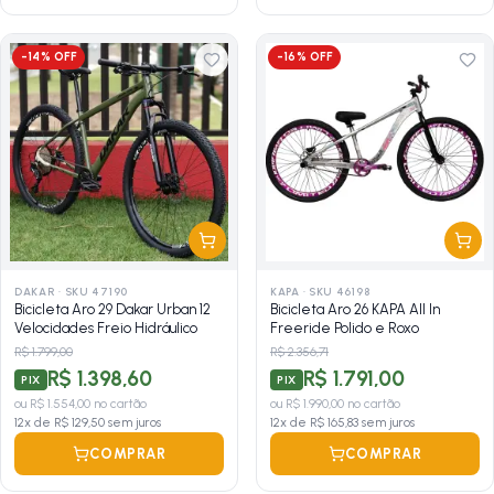
-
14
% OFF
-
16
% OFF
DAKAR
·
SKU 47190
KAPA
·
SKU 46198
Bicicleta Aro 29 Dakar Urban 12
Bicicleta Aro 26 KAPA All In
Velocidades Freio Hidráulico
Freeride Polido e Roxo
R$ 1.799,00
R$ 2.356,71
R$ 1.398,60
R$ 1.791,00
PIX
PIX
ou
R$ 1.554,00
no cartão
ou
R$ 1.990,00
no cartão
12
x de
R$ 129,50
sem juros
12
x de
R$ 165,83
sem juros
COMPRAR
COMPRAR