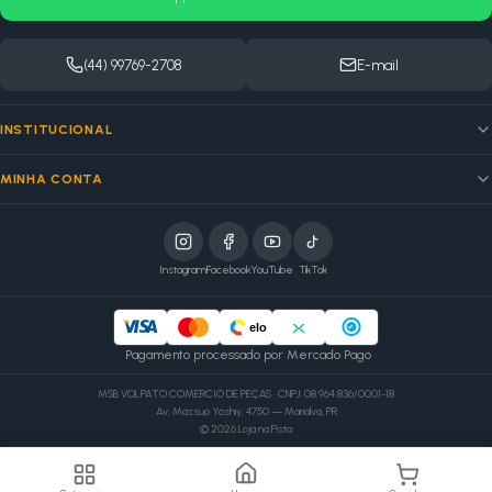
(44) 99769-2708
E-mail
INSTITUCIONAL
MINHA CONTA
Instagram
Facebook
YouTube
TikTok
elo
Pagamento processado por Mercado Pago
MSB VOLPATO COMERCIO DE PEÇAS · CNPJ: 08.964.836/0001-18
Av. Massuo Yoshiy, 4750 — Marialva, PR
©
2026
Loja na Pista