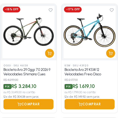
-
15
% OFF
-
17
% OFF
OGGI
·
SKU 46138
KSW
·
SKU 43920
Bicicleta Aro 29 Oggi 7.0 2026 9
Bicicleta Aro 29 KSW 12
Velocidades Shimano Cues
Velocidades Freio Disco
R$ 4.299,00
R$ 2.177,10
R$ 3.284,10
R$ 1.619,10
PIX
PIX
ou
R$ 3.649,00
no cartão
ou
R$ 1.799,00
no cartão
12
x de
R$ 304,08
sem juros
12
x de
R$ 149,92
sem juros
COMPRAR
COMPRAR