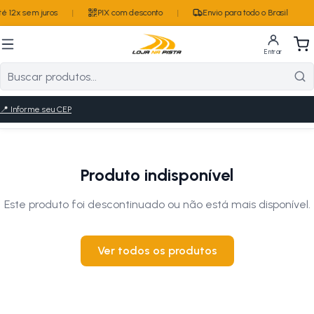
 12x sem juros
|
PIX com desconto
|
Envio para todo o Brasil
Entrar
📍
Informe seu CEP
Produto indisponível
Este produto foi descontinuado ou não está mais disponível.
Ver todos os produtos