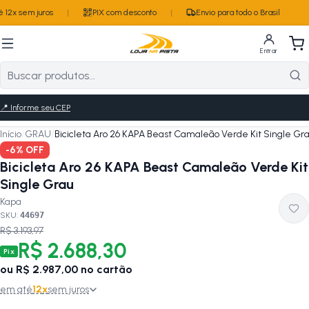
12x sem juros
|
PIX com desconto
|
Envio para todo o Brasil
Entrar
📍
Informe seu CEP
Início
/
GRAU
/
Bicicleta Aro 26 KAPA Beast Camaleão Verde Kit Single Gr
-
6
% OFF
Bicicleta Aro 26 KAPA Beast Camaleão Verde Kit
Single Grau
Kapa
SKU:
44697
R$ 3.193,97
R$ 2.688,30
Pix
ou
R$ 2.987,00
no cartão
em até
12
x
sem juros