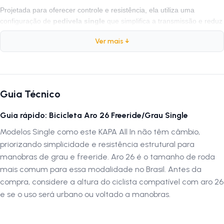
Projetada para oferecer controle e resistência, ela utiliza uma
configuração de
pedivela single
que simplifica a transmissão e reduz
a necessidade de manutenção. O garfo rígido torna a frente mais leve
Ver mais ↓
para levantar grau, enquanto o
freio hidráulico
oferece frenagens
mais precisas para aumentar a confiança durante a pilotagem.
O conjunto é finalizado com
rodas 26 montadas
em Aros Avalanch
Limited, cubo cassete KAPA barulhento com rolamentos, selim BMX e
Guia Técnico
componentes pensados para quem busca uma bicicleta estilosa,
reforçada e pronta para se destacar nos rolês e nas manobras.
Guia rápido: Bicicleta Aro 26 Freeride/Grau Single
Ficha Técnica
Modelos Single como este KAPA All In não têm câmbio,
priorizando simplicidade e resistência estrutural para
Quadro 26 Kapa All In - Aluminio com pontos de reforços
manobras de grau e freeride. Aro 26 é o tamanho de roda
Cor Roxa com adesivos relevo branco
mais comum para essa modalidade no Brasil. Antes da
Garfo 26 Rígido KAPA Ahead Set Preto Over
compra, considere a altura do ciclista compatível com aro 26
Guidão Aço DH KALIN Voador 31,8X800mm Preto
e se o uso será urbano ou voltado a manobras.
Manopla BMX 165mm Preto
Freio Disco Hidráulico Traseiro SHIMANO ALTUS MT200