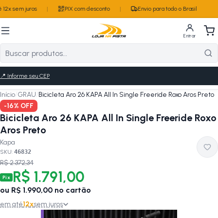
12x sem juros
|
PIX com desconto
|
Envio para todo o Brasil
Entrar
📍
Informe seu CEP
Início
/
GRAU
/
Bicicleta Aro 26 KAPA All In Single Freeride Roxo Aros Preto
-
16
% OFF
Bicicleta Aro 26 KAPA All In Single Freeride Roxo
Aros Preto
Kapa
SKU:
46832
R$ 2.372,34
R$ 1.791,00
Pix
ou
R$ 1.990,00
no cartão
em até
12
x
sem juros