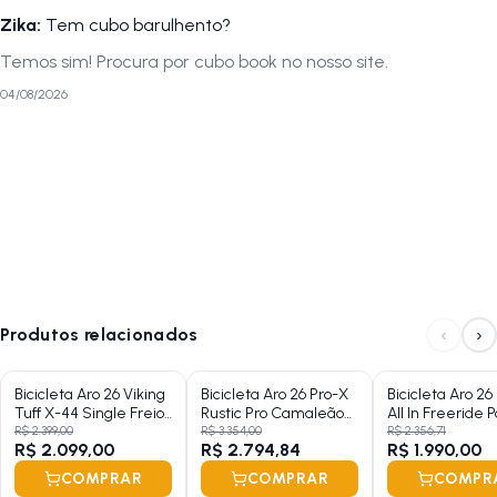
inspeção.
Zika
:
Tem cubo barulhento?
A LOJA NA PISTA não se responsabiliza por montagens, instalações,
Temos sim! Procura por cubo book no nosso site.
subir escadas ou transporte por guinchos para apartamentos.
04/08/2026
Verifique as dimensões do produto e certifique-se que o mesmo passa
por portas, corredores e elevadores. Verifique limitações do produto,
se seus componentes e funcionalidades atendem a sua necessidade.
‹
›
Produtos relacionados
Bicicleta Aro 26 Viking
Bicicleta Aro 26 Pro-X
Bicicleta Aro 2
Tuff X-44 Single Freio
Rustic Pro Camaleão
All In Freeride P
Traseiro Shimano
Single
Roxo
R$ 2.399,00
R$ 3.354,00
R$ 2.356,71
R$ 2.099,00
R$ 2.794,84
R$ 1.990,00
COMPRAR
COMPRAR
COMPR