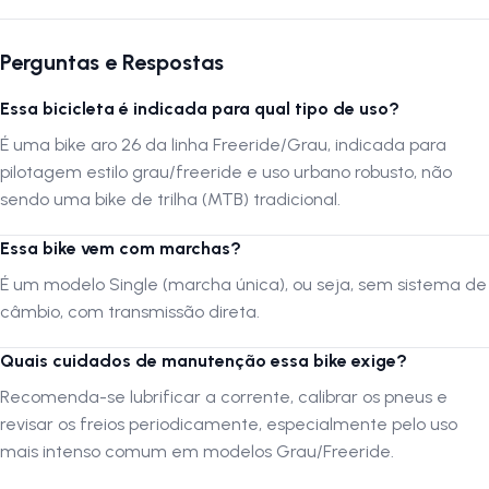
Discos 160mm
Pedivela Single 34D KOOK 170mm Preto
Corrente Grossa TEC
Perguntas e Respostas
Movimento Centro 34,7 mm SELADO GTI 113,5 MM C/ROL
Essa bicicleta é indicada para qual tipo de uso?
Selim BMX com Carrinho Preto
Canote de Selim 27,2X250mm Preto
É uma bike aro 26 da linha Freeride/Grau, indicada para
Aro 26 MTB Avalanch FreeRide 36 Furos Preto
pilotagem estilo grau/freeride e uso urbano robusto, não
sendo uma bike de trilha (MTB) tradicional.
Cubo Alumínio KAPA Barulhento Cassete com Rolamento Preto
Pedal Nylon Reforçado 9/16 Metalciclo Free Sport Preto
Essa bike vem com marchas?
Kit COG 16D com Espaçadores Aluminio KOOK Preto
É um modelo Single (marcha única), ou seja, sem sistema de
A entrega da Bicicleta
câmbio, com transmissão direta.
Você receberá a Bicicleta 26 com embalagem lacrada, a roda
Quais cuidados de manutenção essa bike exige?
dianteira fora do garfo/suspensão, o guidão, canote de selim e pedais
desafixados da Bike, para acomodação de todas as partes na
Recomenda-se lubrificar a corrente, calibrar os pneus e
caixa/embalagem para transporte. Confira a Bicicleta no ato da
revisar os freios periodicamente, especialmente pelo uso
entrega. Se houver qualquer situação fora do normal, faça uma
mais intenso comum em modelos Grau/Freeride.
anotação no documento de entrega da transportadora indicando o
ocorrido, se você aceita o recebimento ou não, e o motivo. A ressalva