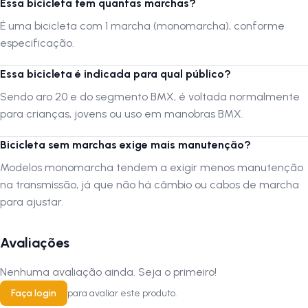
Essa bicicleta tem quantas marchas?
componentes e cores podem variar de acordo com a disponibilidade
em estoque, sem comprometer a qualidade ou a proposta do produto.
É uma bicicleta com 1 marcha (monomarcha), conforme
especificação.
A entrega
Essa bicicleta é indicada para qual público?
Você receberá a bicicleta com embalagem lacrada, a roda dianteira
fora do garfo/suspensão, o guidão, canote de selim e pedais
Sendo aro 20 e do segmento BMX, é voltada normalmente
desafixados da Bike, para acomodação de todas as partes na
para crianças, jovens ou uso em manobras BMX.
caixa/embalagem e transporte. Confira a Bicicleta no ato da entrega.
Se houver qualquer situação fora do normal, faça uma anotação no
Bicicleta sem marchas exige mais manutenção?
documento de entrega da transportadora indicando o ocorrido, se
Modelos monomarcha tendem a exigir menos manutenção
você aceita o recebimento ou não, e o motivo. A ressalva é essencial
para acionamentos de Seguro de Transporte.
na transmissão, já que não há câmbio ou cabos de marcha
para ajustar.
A montagem
Avaliações
Recomendamos fortemente que a montagem seja realizada por uma
oficina especializada em bicicletas. A montagem por profissionais
Nenhuma avaliação ainda. Seja o primeiro!
qualificados assegura que todos os componentes estejam ajustados
Faça login
para avaliar este produto.
corretamente, proporcionando segurança máxima e desempenho