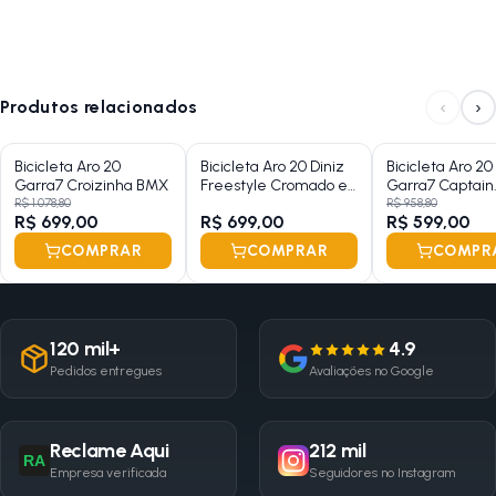
sua necessidade.
Siga-nos no instagram:
@lojanapista
‹
›
Produtos relacionados
Assista nosso canal no Youtube:
Lojanapista
Bicicleta Aro 20
Bicicleta Aro 20 Diniz
Bicicleta Aro 20
Garra7 Croizinha BMX
Freestyle Cromado e
Garra7 Captain
Amarelo
Freestyle
R$ 1.078,80
R$ 958,80
R$ 699,00
R$ 699,00
R$ 599,00
COMPRAR
COMPRAR
COMPR
120 mil+
4.9
Pedidos entregues
Avaliações no Google
Reclame Aqui
212 mil
RA
Empresa verificada
Seguidores no Instagram