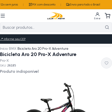
2x sem juros
|
PIX com desconto
|
Envio para todo o Brasil
Entrar
📍
Informe seu CEP
Início
/
BMX
/
Bicicleta Aro 20 Pro-X Adventure
Bicicleta Aro 20 Pro-X Adventure
Pro-X
SKU:
26185
Produto indisponível