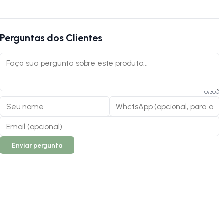
ideal da Bicicleta.
Autenticação de montagem correta
Perguntas dos Clientes
Se optar por montar a bicicleta por conta própria ou através de um
serviço não especializado, é crucial que a montagem seja verificada
por uma oficina especializada para confirmar que foi realizada
adequadamente.
0
/
300
Após a montagem, leve sua bicicleta em uma oficina especializada
para uma inspeção de segurança. Esta inspeção pode ser realizada a
um custo nominal e é essencial para a validação da sua garantia. A
LOJA NA PISTA fica isenta de eventuais custos de montagem ou
Enviar pergunta
inspeção.
A LOJA NA PISTA não se responsabiliza por montagens, instalações,
subir escadas ou transporte por guinchos para apartamentos.
Verifique as dimensões do produto e certifique-se que o mesmo passa
por portas, corredores e elevadores. Verifique limitações do produto
com o fabricante, se seus componentes e funcionalidades atendem a