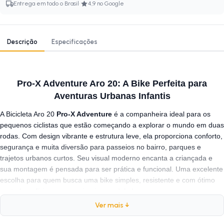
·
Entrega em todo o Brasil
4,9 no Google
Descrição
Especificações
Pro-X Adventure Aro 20: A Bike Perfeita para
Aventuras Urbanas Infantis
A Bicicleta Aro 20
Pro-X Adventure
é a companheira ideal para os
pequenos ciclistas que estão começando a explorar o mundo em duas
rodas. Com design vibrante e estrutura leve, ela proporciona conforto,
segurança e muita diversão para passeios no bairro, parques e
trajetos urbanos curtos. Seu visual moderno encanta a criançada e
sua montagem é pensada para ser prática e funcional. Uma excelente
escolha para quem busca uma bike simples, resistente e com ótimo
custo-benefício para as primeiras pedaladas.
Ver mais ↓