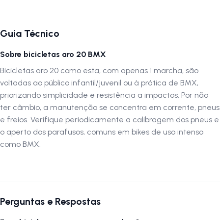
Ficha Técnica da Pro-X Adventure
Quadro 20 Pro-X Adventure Preto e Rosa
Guia Técnico
Garfo aro 20
Sobre bicicletas aro 20 BMX
Corrente Grossa
Bicicletas aro 20 como esta, com apenas 1 marcha, são
Freio V Brake
voltadas ao público infantil/juvenil ou à prática de BMX,
Pedal Nylon 1/2
priorizando simplicidade e resistência a impactos. Por não
ter câmbio, a manutenção se concentra em corrente, pneus
Pedivela Monobloco 140
e freios. Verifique periodicamente a calibragem dos pneus e
Coroa 40 Dentes
o aperto dos parafusos, comuns em bikes de uso intenso
como BMX.
Roda Livre 18 Dentes
Cubo Catraca Aço 36 furos
Pneu aro 20x1.95
Perguntas e Respostas
Atenção:
As imagens são meramente ilustrativas. Alguns