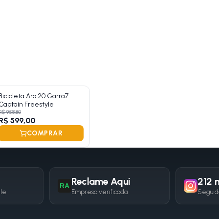
Bicicleta Aro 20 Garra7
Captain Freestyle
R$ 958,80
R$ 599,00
COMPRAR
Reclame Aqui
212 m
RA
gle
Empresa verificada
Seguid