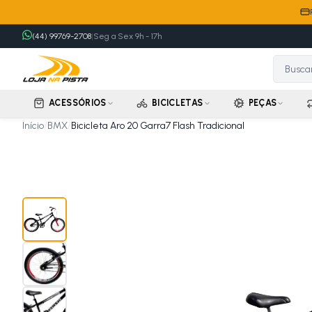
(44) 99769-2708
|
Seg a Sex 9h - 17h
ACESSÓRIOS
BICICLETAS
PEÇAS
Início
/
BMX
/
Bicicleta Aro 20 Garra7 Flash Tradicional