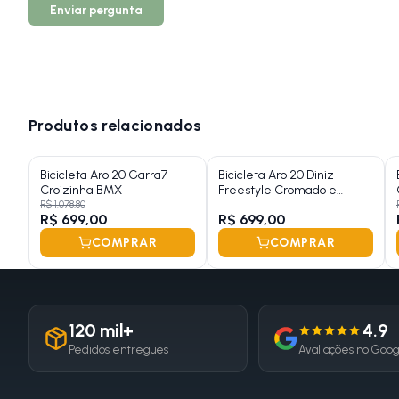
Enviar pergunta
Produtos relacionados
Bicicleta Aro 20 Garra7
Bicicleta Aro 20 Diniz
Croizinha BMX
Freestyle Cromado e
Amarelo
R$ 1.078,80
R$ 699,00
R$ 699,00
COMPRAR
COMPRAR
120 mil+
4.9
Pedidos entregues
Avaliações no Goo