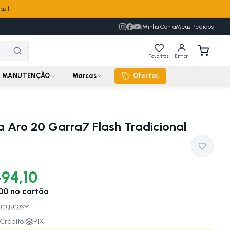
asil
|
Minha Conta
Meus Pedidos
Favoritos
Entrar
MANUTENÇÃO
Marcas
Ofertas
ta Aro 20 Garra7 Flash Tradicional
494,10
00
no cartão
m juros
Crédito
|
PIX