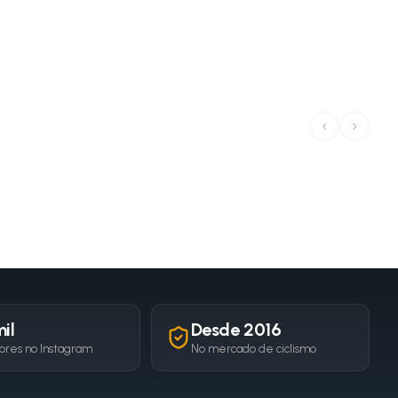
‹
›
il
Desde 2016
ores no Instagram
No mercado de ciclismo