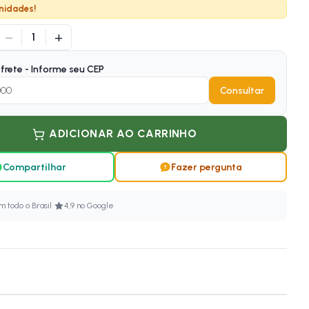
nidades!
−
+
1
frete - Informe seu CEP
Consultar
ADICIONAR AO CARRINHO
Compartilhar
Fazer pergunta
·
 todo o Brasil
4,9 no Google