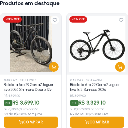
Produtos em destaque
-
13
% OFF
-
8
% OFF
GARRA7
·
SKU 47350
GARRA7
·
SKU 46968
Bicicleta Aro 29 Garra7 Jaguar
Bicicleta Aro 29 Garra7 Jaguar
Evo 2026 Shimano Deore 12v
Evo 1x12 Sunrace 2026
R$ 4.599,00
R$ 3.999,00
R$ 3.599,10
R$ 3.329,10
PIX
PIX
ou
R$ 3.999,00
no cartão
ou
R$ 3.699,00
no cartão
12
x de
R$ 333,25
sem juros
12
x de
R$ 308,25
sem juros
COMPRAR
COMPRAR