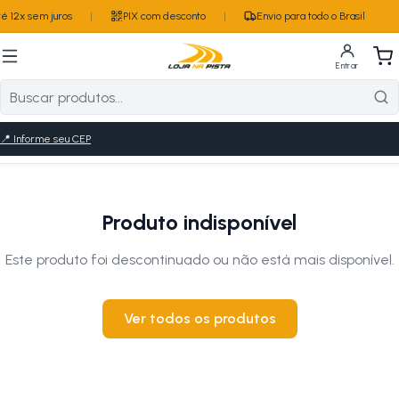
 12x sem juros
|
PIX com desconto
|
Envio para todo o Brasil
Entrar
📍
Informe seu CEP
Produto indisponível
Este produto foi descontinuado ou não está mais disponível.
Ver todos os produtos