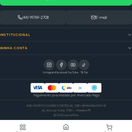
(44) 99769-2708
E-mail
INSTITUCIONAL
MINHA CONTA
Instagram
Facebook
YouTube
TikTok
elo
Pagamento processado por Mercado Pago
MSB VOLPATO COMERCIO DE PEÇAS · CNPJ: 08.964.836/0001-18
Av. Massuo Yoshiy, 4750 — Marialva, PR
©
2026
Loja na Pista