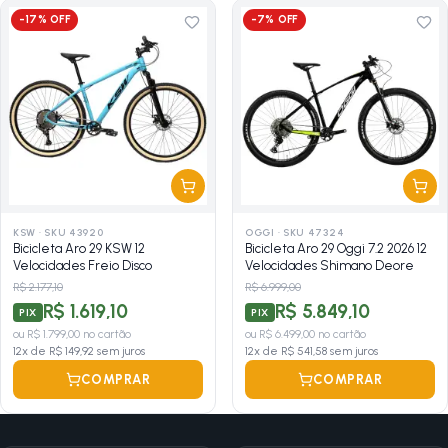
-
17
% OFF
-
7
% OFF
KSW
·
SKU 43920
OGGI
·
SKU 47324
Bicicleta Aro 29 KSW 12
Bicicleta Aro 29 Oggi 7.2 2026 12
Velocidades Freio Disco
Velocidades Shimano Deore
R$ 2.177,10
R$ 6.999,00
R$ 1.619,10
R$ 5.849,10
PIX
PIX
ou
R$ 1.799,00
no cartão
ou
R$ 6.499,00
no cartão
12
x de
R$ 149,92
sem juros
12
x de
R$ 541,58
sem juros
COMPRAR
COMPRAR