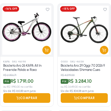
-
16
% OFF
-
15
% OFF
KAPA
·
SKU 46198
OGGI
·
SKU 46138
Bicicleta Aro 26 KAPA All In
Bicicleta Aro 29 Oggi 7.0 2026 9
Freeride Polido e Roxo
Velocidades Shimano Cues
R$ 2.356,71
R$ 4.299,00
R$ 1.791,00
R$ 3.284,10
PIX
PIX
ou
R$ 1.990,00
no cartão
ou
R$ 3.649,00
no cartão
12
x de
R$ 165,83
sem juros
12
x de
R$ 304,08
sem juros
COMPRAR
COMPRAR