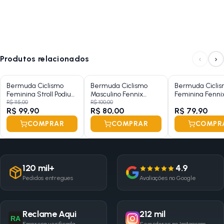
‹
›
Produtos relacionados
Bermuda Ciclismo
Bermuda Ciclismo
Bermuda Cicli
Feminina Stroll Podium
Masculino Fennix
Feminina Fennix
Sem Bolso
Attack Preto Sem
Com Bolso
R$ 115,00
R$ 100,00
R$ 99,90
R$ 80,00
R$ 79,90
Bolso - XG
COMPRAR
COMPRAR
COMPR
120 mil+
4.9
Pedidos entregues
Avaliações no Google
Reclame Aqui
212 mil
RA