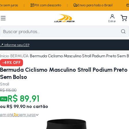
x sem juros
|
PIX com desconto
|
Envio para todo o Brasil
Entrar
📍
Informe seu CEP
Início
/
BERMUDA
/
Bermuda Ciclismo Masculino Stroll Podium Preto Sem B
-
49
% OFF
Bermuda Ciclismo Masculino Stroll Podium Preto
Sem Bolso
Stroll
R$ 195,00
R$ 89,91
Pix
ou
R$ 99,90
no cartão
em até
3
x
sem juros