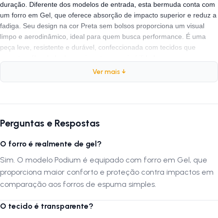
duração. Diferente dos modelos de entrada, esta bermuda conta com
um forro em Gel, que oferece absorção de impacto superior e reduz a
fadiga. Seu design na cor Preta sem bolsos proporciona um visual
limpo e aerodinâmico, ideal para quem busca performance. É uma
peça leve, resistente e durável, confeccionada com tecidos que
garantem liberdade de movimento e respirabilidade.
Ver mais ↓
Ficha Técnica
Marca:
Stroll
Modelo:
Podium (Sem Bolso)
Perguntas e Respostas
Gênero:
Masculino
O forro é realmente de gel?
Cor:
Preto
Forro:
Gel (Alta densidade e conforto)
Sim. O modelo Podium é equipado com forro em Gel, que
Material:
Tecido sintético de compressão
proporciona maior conforto e proteção contra impactos em
Indicação:
comparação aos forros de espuma simples.
MTB e Ciclismo de Estrada
O tecido é transparente?
Por que comprar este produto?