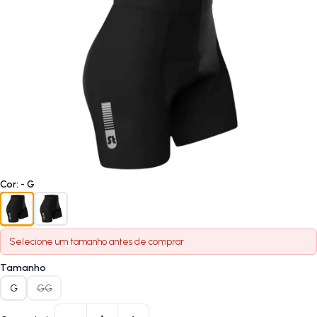
Cor
:
- G
Selecione um
tamanho
antes de comprar
Tamanho
G
GG