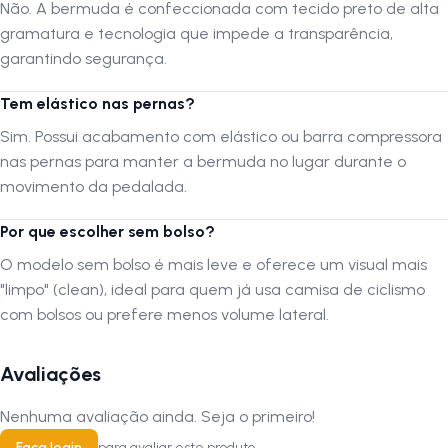
Não. A bermuda é confeccionada com tecido preto de alta
A Bermuda Stroll Podium é uma escolha realista para quem quer
gramatura e tecnologia que impede a transparência,
evoluir no pedal sem sofrer com dores. O forro em Gel é um grande
garantindo segurança.
upgrade em relação às espumas tradicionais, pois mantém sua
densidade por mais tempo e amortece melhor as vibrações do
Tem elástico nas pernas?
terreno. O design sem bolsos é perfeito para quem prefere uma
Sim. Possui acabamento com elástico ou barra compressora
silhueta ajustada e já utiliza camisas com compartimentos traseiros. É
nas pernas para manter a bermuda no lugar durante o
um produto confiável, com tecido de qualidade que não fica
transparente e oferece a compressão ideal para seus músculos.
movimento da pedalada.
Por que escolher sem bolso?
FAQ — Perguntas frequentes
O modelo sem bolso é mais leve e oferece um visual mais
1. O forro é realmente de gel?
"limpo" (clean), ideal para quem já usa camisa de ciclismo
R:
Sim. O modelo Podium é equipado com forro em Gel, que
com bolsos ou prefere menos volume lateral.
proporciona maior conforto e proteção contra impactos em
comparação aos forros de espuma simples.
Avaliações
2. O tecido é transparente?
Nenhuma avaliação ainda. Seja o primeiro!
R:
Não. A bermuda é confeccionada com tecido preto de alta
gramatura e tecnologia que impede a transparência, garantindo
Faça login
para avaliar este produto.