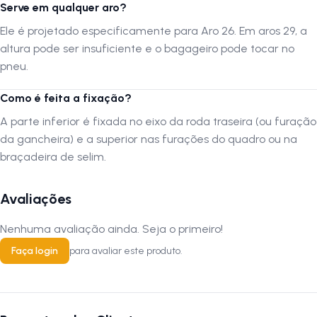
envergar. A articulação nas hastes permite um ajuste fino ao quadro,
Serve em qualquer aro?
contornando diferenças de geometria. O acabamento preto é discreto
Ele é projetado especificamente para Aro 26. Em aros 29, a
e ajuda na proteção do aço. É a opção certa para trabalho ou lazer
altura pode ser insuficiente e o bagageiro pode tocar no
com total estabilidade.
pneu.
Autenticação de Montagem Correta
Como é feita a fixação?
A montagem deve ser realizada em uma oficina especializada. A
LOJA
A parte inferior é fixada no eixo da roda traseira (ou furação
NA PISTA
não se responsabiliza por montagens, instalações, subir
da gancheira) e a superior nas furações do quadro ou na
escadas ou transporte por guinchos para apartamentos. Verifique as
braçadeira de selim.
dimensões do produto e certifique-se que o mesmo passa por portas,
corredores e elevadores. Verifique limitações do produto com o
Avaliações
fabricante, se seus componentes e funcionalidades atendem a sua
necessidade.
Nenhuma avaliação ainda. Seja o primeiro!
Faça login
para avaliar este produto.
FAQ — Perguntas frequentes
1. O que significa ser articulado?
R:
Significa que as hastes de fixação têm pontos móveis, permitindo