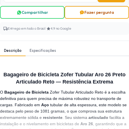
Compartilhar
Fazer pergunta
·
Entrega em todo o Brasil
4,9 no Google
Descrição
Especificações
Bagageiro de Bicicleta Zofer Tubular Aro 26 Preto
Articulado Reto — Resistência Extrema
O
Bagageiro de Bicicleta
Zofer Tubular Articulado Reto é a escolha
definitiva para quem precisa de máxima robustez no transporte de
cargas. Fabricado em
Aço
tubular de alta espessura, este modelo se
destaca pelo peso de 1081 gramas, o que comprova sua estrutura
extremamente sólida e
resistente
. Seu sistema
articulado
facilita a
instalação e o nivelamento em bicicletas de
Aro 26
, garantindo que a