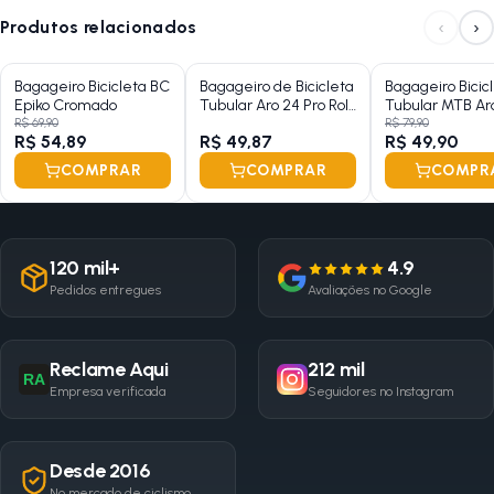
‹
›
Produtos relacionados
Bagageiro Bicicleta BC
Bagageiro de Bicicleta
Bagageiro Bicic
Epiko Cromado
Tubular Aro 24 Pro Roll
Tubular MTB Ar
Preto
Diniz Cromado
R$ 69,90
R$ 79,90
R$ 54,89
R$ 49,87
R$ 49,90
COMPRAR
COMPRAR
COMPR
120 mil+
4.9
Pedidos entregues
Avaliações no Google
Reclame Aqui
212 mil
RA
Empresa verificada
Seguidores no Instagram
Desde 2016
No mercado de ciclismo