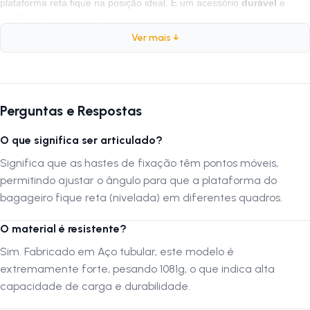
plataforma reta fique na posição ideal. É um acessório
durável
e
confiável
para uso intenso.
Ver mais ↓
Ficha Técnica
Marca:
Zofer
Modelo:
Tubular Articulado Reto
Perguntas e Respostas
Compatibilidade:
Aro 26
O que significa ser articulado?
Material:
Aço
Peso:
1081 gramas
Significa que as hastes de fixação têm pontos móveis,
Cor:
Preto
permitindo ajustar o ângulo para que a plataforma do
Tipo de Fixação:
Traseiro (Articulado)
bagageiro fique reta (nivelada) em diferentes quadros.
O material é resistente?
Por que comprar este produto?
Sim. Fabricado em Aço tubular, este modelo é
O Bagageiro Zofer Articulado é uma solução realista para ciclistas que
carregam peso e precisam de confiança. Com mais de 1kg de
extremamente forte, pesando 1081g, o que indica alta
material, ele é um dos mais robustos da categoria, ideal para instalar
capacidade de carga e durabilidade.
cadeirinhas, caixas de entrega ou alforjes pesados sem risco de