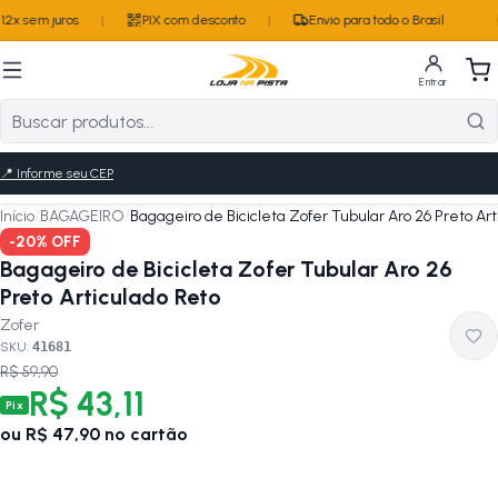
2x sem juros
|
PIX com desconto
|
Envio para todo o Brasil
Entrar
📍
Informe seu CEP
Início
/
BAGAGEIRO
/
Bagageiro de Bicicleta Zofer Tubular Aro 26 Preto Ar
-
20
% OFF
Bagageiro de Bicicleta Zofer Tubular Aro 26
Preto Articulado Reto
Zofer
SKU:
41681
R$ 59,90
R$ 43,11
Pix
ou
R$ 47,90
no cartão