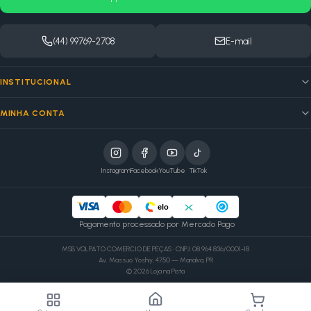
(44) 99769-2708
E-mail
INSTITUCIONAL
MINHA CONTA
Instagram
Facebook
YouTube
TikTok
elo
Pagamento processado por Mercado Pago
MSB VOLPATO COMERCIO DE PEÇAS · CNPJ: 08.964.836/0001-18
Av. Massuo Yoshiy, 4750 — Marialva, PR
©
2026
Loja na Pista