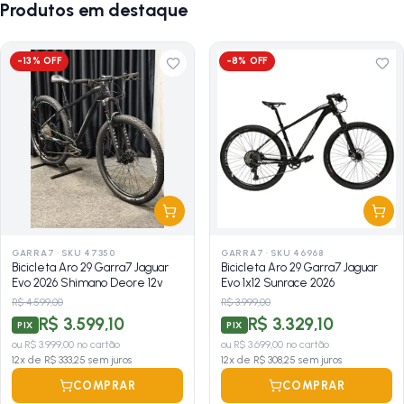
Produtos em destaque
-
13
% OFF
-
8
% OFF
GARRA7
·
SKU 47350
GARRA7
·
SKU 46968
Bicicleta Aro 29 Garra7 Jaguar
Bicicleta Aro 29 Garra7 Jaguar
Evo 2026 Shimano Deore 12v
Evo 1x12 Sunrace 2026
R$ 4.599,00
R$ 3.999,00
R$ 3.599,10
R$ 3.329,10
PIX
PIX
ou
R$ 3.999,00
no cartão
ou
R$ 3.699,00
no cartão
12
x de
R$ 333,25
sem juros
12
x de
R$ 308,25
sem juros
COMPRAR
COMPRAR