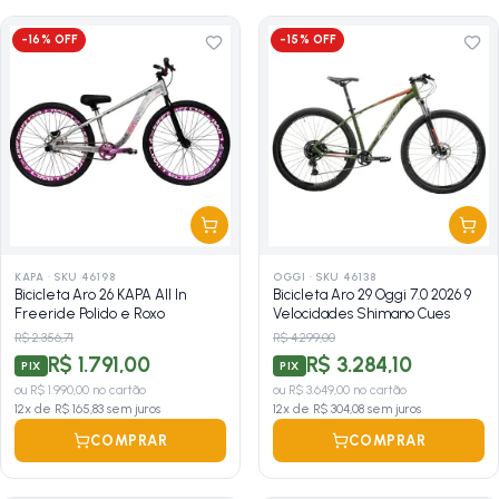
-
16
% OFF
-
15
% OFF
KAPA
·
SKU 46198
OGGI
·
SKU 46138
Bicicleta Aro 26 KAPA All In
Bicicleta Aro 29 Oggi 7.0 2026 9
Freeride Polido e Roxo
Velocidades Shimano Cues
R$ 2.356,71
R$ 4.299,00
R$ 1.791,00
R$ 3.284,10
PIX
PIX
ou
R$ 1.990,00
no cartão
ou
R$ 3.649,00
no cartão
12
x de
R$ 165,83
sem juros
12
x de
R$ 304,08
sem juros
COMPRAR
COMPRAR