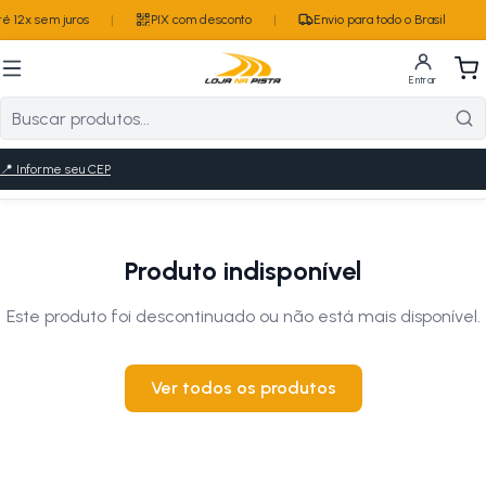
 12x sem juros
|
PIX com desconto
|
Envio para todo o Brasil
Entrar
📍
Informe seu CEP
Produto indisponível
Este produto foi descontinuado ou não está mais disponível.
Ver todos os produtos