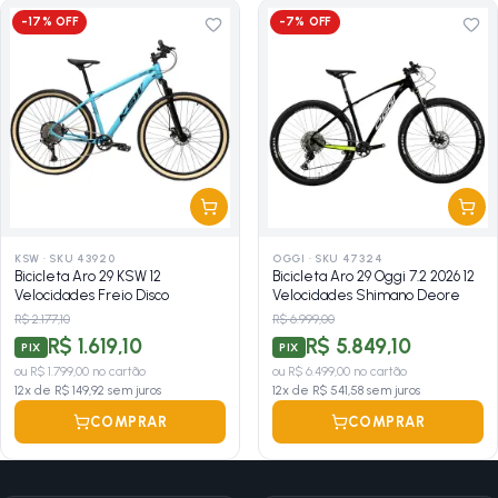
-
17
% OFF
-
7
% OFF
KSW
·
SKU 43920
OGGI
·
SKU 47324
Bicicleta Aro 29 KSW 12
Bicicleta Aro 29 Oggi 7.2 2026 12
Velocidades Freio Disco
Velocidades Shimano Deore
R$ 2.177,10
R$ 6.999,00
R$ 1.619,10
R$ 5.849,10
PIX
PIX
ou
R$ 1.799,00
no cartão
ou
R$ 6.499,00
no cartão
12
x de
R$ 149,92
sem juros
12
x de
R$ 541,58
sem juros
COMPRAR
COMPRAR