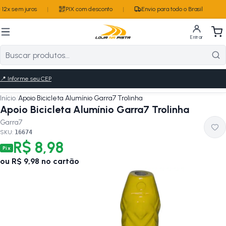
12x sem juros
|
PIX com desconto
|
Envio para todo o Brasil
Entrar
📍
Informe seu CEP
Início
/
Apoio Bicicleta Alumínio Garra7 Trolinha
Apoio Bicicleta Alumínio Garra7 Trolinha
Garra7
SKU:
16674
R$ 8,98
Pix
ou
R$ 9,98
no cartão