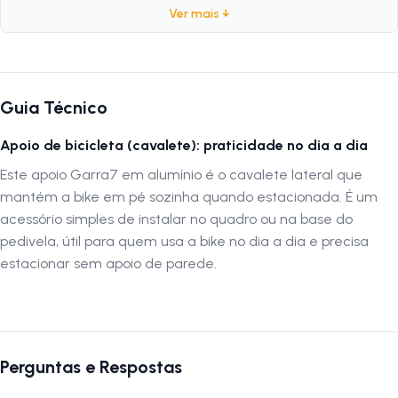
Ver mais ↓
Modelo:
Trolinha
Peso:
102 gramas
Composição:
Alumínio
Comprimento:
80mm
Guia Técnico
Diâmetro:
25mm
Cores:
Variadas
Apoio de bicicleta (cavalete): praticidade no dia a dia
Este apoio Garra7 em alumínio é o cavalete lateral que
mantém a bike em pé sozinha quando estacionada. É um
Por que usar a mesa Garra7 Trolinha
acessório simples de instalar no quadro ou na base do
A
mesa Garra7 Trolinha
combina leveza, estética e funcionalidade
pedivela, útil para quem usa a bike no dia a dia e precisa
em uma peça compacta e durável. Ideal para quem deseja um
estacionar sem apoio de parede.
encaixe mais curto no guidão, ela garante agilidade e maior controle
na pilotagem, sendo uma excelente escolha para uso urbano ou
trilhas leves.
Perguntas e Respostas
Autenticação de montagem correta
Se optar por montar o produto por conta própria ou através de um