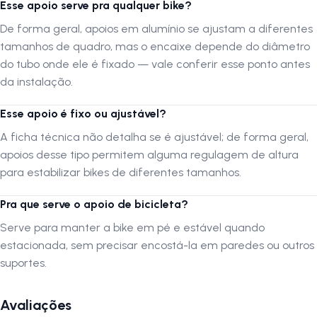
Esse apoio serve pra qualquer bike?
serviço não especializado, é crucial que a montagem seja verificada
De forma geral, apoios em alumínio se ajustam a diferentes
por uma oficina especializada para confirmar que foi realizada
adequadamente.
tamanhos de quadro, mas o encaixe depende do diâmetro
do tubo onde ele é fixado — vale conferir esse ponto antes
da instalação.
A LOJA NA PISTA não se responsabiliza por montagens, instalações,
subir escadas ou transporte por guinchos para apartamentos.
Esse apoio é fixo ou ajustável?
Verifique as dimensões do produto e certifique-se que o mesmo passa
por portas, corredores e elevadores. Verifique limitações do produto
A ficha técnica não detalha se é ajustável; de forma geral,
com o fabricante, se seus componentes e funcionalidades atendem a
apoios desse tipo permitem alguma regulagem de altura
sua necessidade.
para estabilizar bikes de diferentes tamanhos.
Pra que serve o apoio de bicicleta?
Siga-nos no Instagram:
@lojanapista
Assista nosso canal no YouTube:
Lojanapista
Serve para manter a bike em pé e estável quando
estacionada, sem precisar encostá-la em paredes ou outros
suportes.
Avaliações