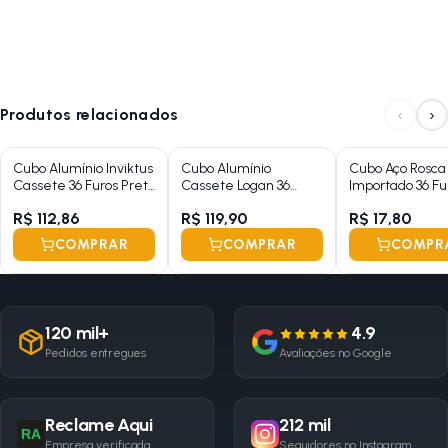
‹
›
Produtos relacionados
Cubo Alumínio Inviktus
Cubo Alumínio
Cubo Aço Rosca
Cassete 36 Furos Preto
Cassete Logan 36
Importado 36 Fu
Esferado
Furos Com Esfera e
Com Esfera e Po
R$ 112,86
R$ 119,90
R$ 17,80
Blocagem
Preto )
COMPRAR
COMPRAR
COMPR
120 mil+
4.9
Pedidos entregues
Avaliações no Google
Reclame Aqui
212 mil
RA
Empresa verificada
Seguidores no Instagram