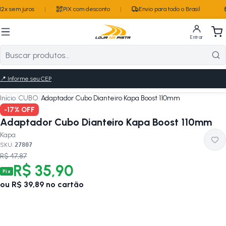
2x sem juros
|
PIX com desconto
|
Envio para todo o Brasil
Entrar
📍
Informe seu CEP
Início
/
CUBO
/
Adaptador Cubo Dianteiro Kapa Boost 110mm
-
17
% OFF
Adaptador Cubo Dianteiro Kapa Boost 110mm
Kapa
SKU:
27807
R$ 47,87
R$ 35,90
Pix
ou
R$ 39,89
no cartão