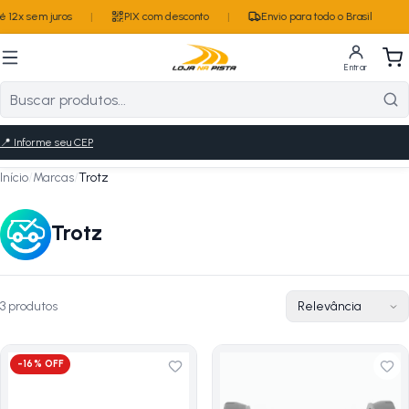
 12x sem juros
|
PIX com desconto
|
Envio para todo o Brasil
Entrar
📍
Informe seu CEP
Início
/
Marcas
/
Trotz
Trotz
3
produto
s
-
16
% OFF