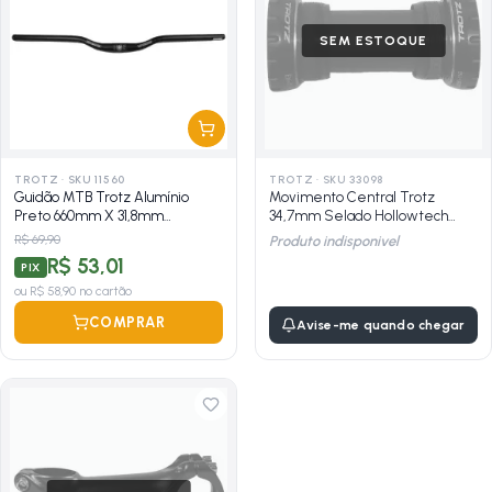
SEM ESTOQUE
TROTZ
·
SKU 11560
TROTZ
·
SKU 33098
Guidão MTB Trotz Alumínio
Movimento Central Trotz
Preto 660mm X 31,8mm
34,7mm Selado Hollowtech
Expandido
Integrado 68/73mm
R$ 69,90
Produto indisponivel
R$ 53,01
PIX
ou
R$ 58,90
no cartão
COMPRAR
Avise-me quando chegar