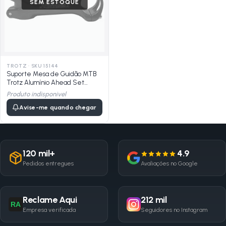
SEM ESTOQUE
TROTZ
·
SKU 15144
Suporte Mesa de Guidão MTB
Trotz Alumínio Ahead Set
100mm X 31,8mm
Produto indisponivel
Avise-me quando chegar
120 mil+
4.9
Pedidos entregues
Avaliações no Google
Reclame Aqui
212 mil
RA
Empresa verificada
Seguidores no Instagram