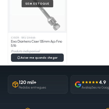
SEM ESTOQUE
CISER
·
SKU 26666
Eixo Dianteiro Ciser 135mm Aço Fino
5/16
Produto indisponivel
Avise-me quando chegar
120 mil+
4.9
Pedidos entregues
Avaliações no Goo