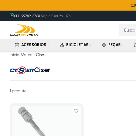
(44) 99769-2708
|
Seg a Sex 9h - 17h
ACESSÓRIOS
BICICLETAS
PEÇAS
Início
/
Marcas
/
Ciser
Ciser
1
produto