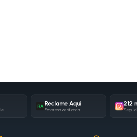
Reclame Aqui
212 m
RA
gle
Empresa verificada
Seguid