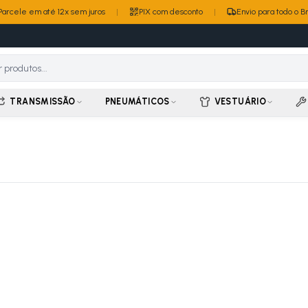
Parcele em até 12x sem juros
|
PIX com desconto
|
Envio para todo o Br
TRANSMISSÃO
PNEUMÁTICOS
VESTUÁRIO