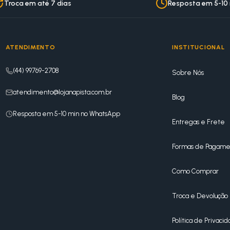
Troca em até 7 dias
Resposta em 5-10
ATENDIMENTO
INSTITUCIONAL
(44) 99769-2708
Sobre Nós
atendimento@lojanapista.com.br
Blog
Resposta em 5-10 min no WhatsApp
Entregas e Frete
Formas de Pagame
Como Comprar
Troca e Devolução
Política de Privaci