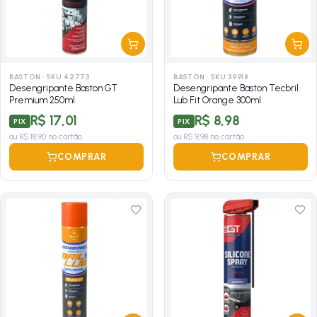
BASTON
·
SKU 42773
BASTON
·
SKU 39918
Desengripante Baston GT
Desengripante Baston Tecbril
Premium 250ml
Lub Fit Orange 300ml
R$ 17,01
R$ 8,98
PIX
PIX
ou
R$ 18,90
no cartão
ou
R$ 9,98
no cartão
COMPRAR
COMPRAR