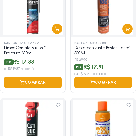
BASTON
·
SKU 42772
BASTON
·
SKU 37101
Limpa Contato Baston GT
Descarbonizante Baston Tecbril
Premium 250ml
300ML
R$ 29,90
R$ 17,88
PIX
R$ 17,91
PIX
ou
R$ 19,87
no cartão
ou
R$ 19,90
no cartão
COMPRAR
COMPRAR