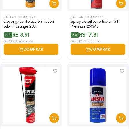
BASTON
·
SKU 41798
BASTON
·
SKU 42774
Desengripante Baston Tecbril
Spray de Silicone Baston GT
Lub Fit Orange 250ml
Premium 250ML
R$ 8,91
R$ 17,81
PIX
PIX
ou
R$ 9,90
no cartão
ou
R$ 19,79
no cartão
COMPRAR
COMPRAR