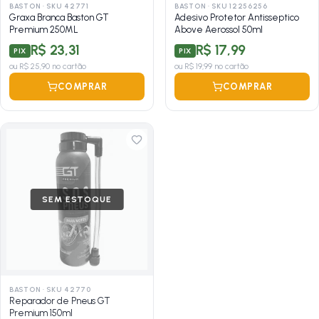
BASTON
·
SKU 42771
BASTON
·
SKU 12256256
Graxa Branca Baston GT
Adesivo Protetor Antisseptico
Premium 250ML
Above Aerossol 50ml
R$ 23,31
R$ 17,99
PIX
PIX
ou
R$ 25,90
no cartão
ou
R$ 19,99
no cartão
COMPRAR
COMPRAR
SEM ESTOQUE
BASTON
·
SKU 42770
Reparador de Pneus GT
Premium 150ml