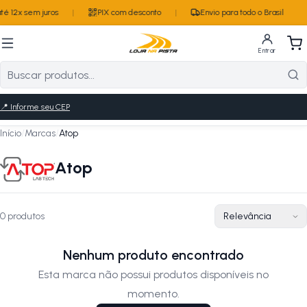
é 12x sem juros
|
PIX com desconto
|
Envio para todo o Brasil
Entrar
📍
Informe seu CEP
Início
/
Marcas
/
Atop
Atop
0
produto
s
Nenhum produto encontrado
Esta marca não possui produtos disponíveis no
momento.