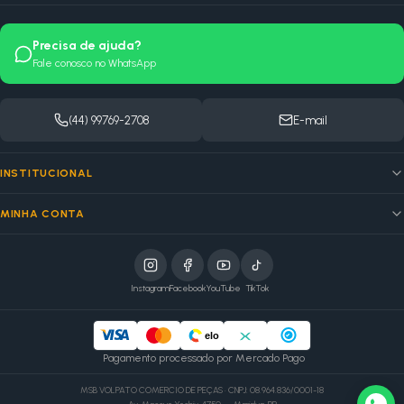
Precisa de ajuda?
Fale conosco no WhatsApp
(44) 99769-2708
E-mail
INSTITUCIONAL
MINHA CONTA
Instagram
Facebook
YouTube
TikTok
elo
Pagamento processado por Mercado Pago
MSB VOLPATO COMERCIO DE PEÇAS · CNPJ: 08.964.836/0001-18