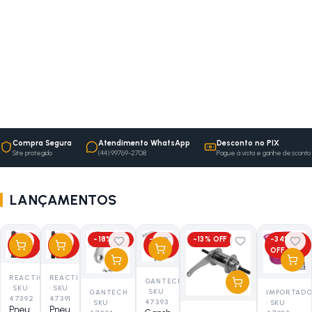
Compra Segura
Atendimento WhatsApp
Desconto no PIX
Site protegido
(44) 99769-2708
Pague à vista e ganhe desconto
LANÇAMENTOS
-
40
%
-
25
%
-
18
% OFF
-
18
%
-
13
% OFF
-
34
%
OFF
OFF
OFF
OFF
REACTION
REACTION
GANTECH
·
SKU
·
SKU
·
SKU
IMPORTAD
GANTECH
47392
47391
47393
·
SKU
·
SKU
Pneu
Pneu