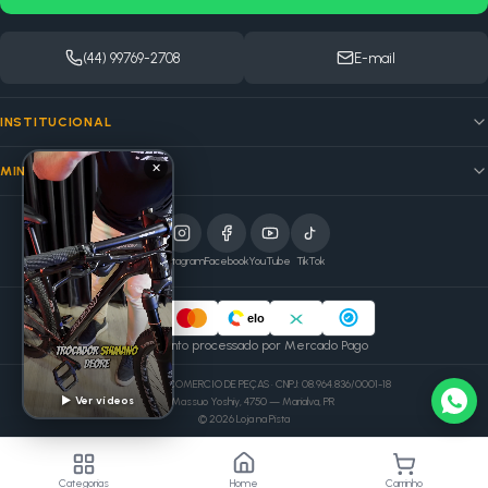
(44) 99769-2708
E-mail
INSTITUCIONAL
✕
MINHA CONTA
Instagram
Facebook
YouTube
TikTok
elo
Pagamento processado por Mercado Pago
MSB VOLPATO COMERCIO DE PEÇAS · CNPJ: 08.964.836/0001-18
▶ Ver vídeos
Av. Massuo Yoshiy, 4750 — Marialva, PR
©
2026
Loja na Pista
Categorias
Home
Carrinho