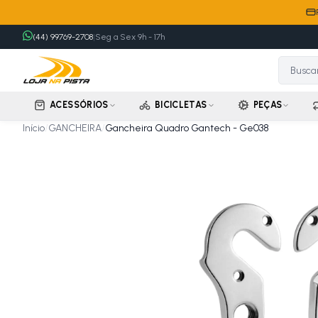
(44) 99769-2708
|
Seg a Sex 9h - 17h
ACESSÓRIOS
BICICLETAS
PEÇAS
Início
/
GANCHEIRA
/
Gancheira Quadro Gantech - Ge038