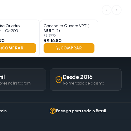
‹
›
ira Quadro
Gancheira Quadro VPT (
h - Ge200
MULT-2)
R$ 59,90
90
R$ 16,80
COMPRAR
COMPRAR
il
Desde 2016
ores no Instagram
No mercado de ciclismo
 min
Entrega para todo o Brasil