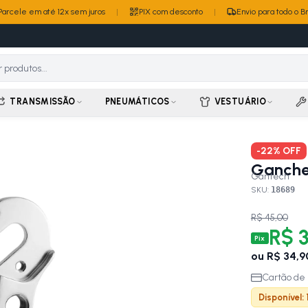
Parcele em até 12x sem juros
|
PIX com desconto
|
Envio para todo o Br
TRANSMISSÃO
PNEUMÁTICOS
VESTUÁRIO
-
22
% OFF
Ganche
Gantech
SKU:
18689
R$ 45,00
R$ 3
Pix
ou
R$ 34,9
Cartão de 
Disponível: