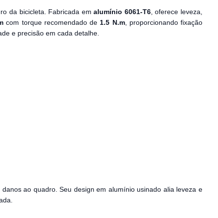
ro da bicicleta. Fabricada em
alumínio 6061-T6
, oferece leveza,
m
com torque recomendado de
1.5 N.m
, proporcionando fixação
dade e precisão em cada detalhe.
o danos ao quadro. Seu design em alumínio usinado alia leveza e
lada.