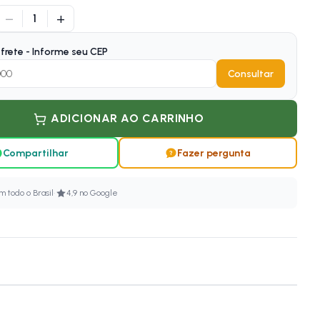
−
+
1
frete - Informe seu CEP
Consultar
ADICIONAR AO CARRINHO
Compartilhar
Fazer pergunta
·
 todo o Brasil
4,9 no Google