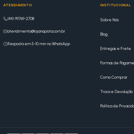
ATENDIMENTO
INSTITUCIONAL
(44) 99769-2708
Sobre Nós
atendimento@lojanapista.com.br
Blog
Resposta em 5-10 min no WhatsApp
Entregas e Frete
Formas de Pagame
Como Comprar
Troca e Devolução
Política de Privaci