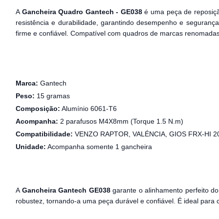
A
Gancheira Quadro Gantech - GE038
é uma peça de reposição
resistência e durabilidade, garantindo desempenho e seguran
firme e confiável. Compatível com quadros de marcas renomad
Marca:
Gantech
Peso:
15 gramas
Composição:
Alumínio 6061-T6
Acompanha:
2 parafusos M4X8mm (Torque 1.5 N.m)
Compatibilidade:
VENZO RAPTOR, VALÉNCIA, GIOS FRX-HI 2
Unidade:
Acompanha somente 1 gancheira
A
Gancheira Gantech GE038
garante o alinhamento perfeito do
robustez, tornando-a uma peça durável e confiável. É ideal para 