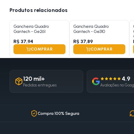
Produtos relacionados
Gancheira Quadro
Gancheira Quadro
Gantech - Ge261
Gantech - Ge310
R$ 37,94
R$ 37,89
COMPRAR
COMPRAR
120 mil+
4.9
Pedidos entregues
Avaliações no Goo
Compra 100% Segura