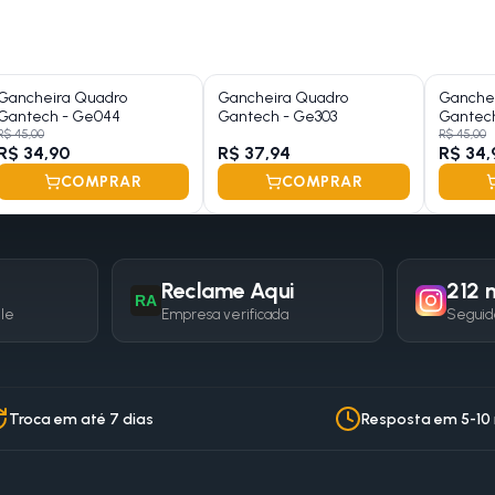
Gancheira Quadro
Gancheira Quadro
Ganche
Gantech - Ge044
Gantech - Ge303
Gantec
R$ 45,00
R$ 45,00
R$ 34,90
R$ 37,94
R$ 34,
COMPRAR
COMPRAR
Reclame Aqui
212 m
RA
gle
Empresa verificada
Seguid
Troca em até 7 dias
Resposta em 5-10