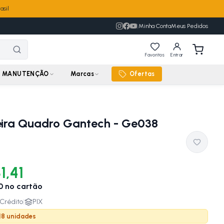
asil
|
Minha Conta
Meus Pedidos
Favoritos
Entrar
MANUTENÇÃO
Marcas
Ofertas
ira Quadro Gantech - Ge038
1,41
0
no cartão
Crédito
|
PIX
 18 unidades