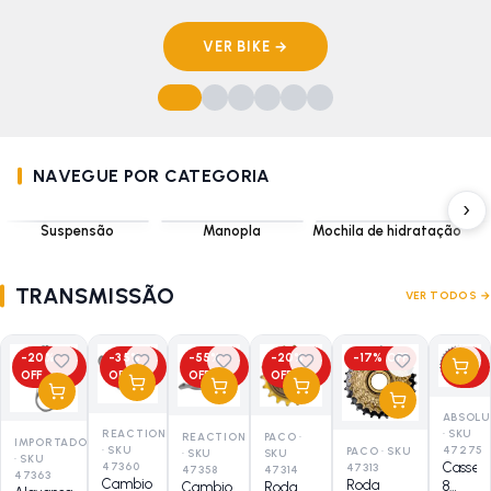
VER BIKE →
NAVEGUE POR CATEGORIA
›
Suspensão
Manopla
Mochila de hidratação
TRANSMISSÃO
VER TODOS →
-
20
%
-
35
%
-
55
%
-
20
%
-
17
% OFF
-
17
%
OFF
OFF
OFF
OFF
OFF
ABSOLU
·
SKU
REACTION
REACTION
PACO
·
IMPORTADO
47275
·
SKU
PACO
·
SKU
·
SKU
SKU
·
SKU
Casset
47360
47313
47358
47314
47363
Cambio
Roda
8
Cambio
Roda