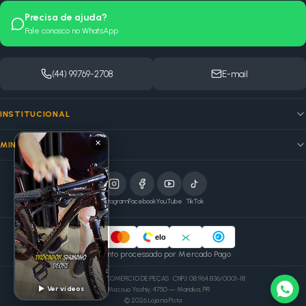
Precisa de ajuda?
Fale conosco no WhatsApp
(44) 99769-2708
E-mail
INSTITUCIONAL
✕
MINHA CONTA
Instagram
Facebook
YouTube
TikTok
elo
Pagamento processado por Mercado Pago
MSB VOLPATO COMERCIO DE PEÇAS · CNPJ: 08.964.836/0001-18
▶ Ver vídeos
Av. Massuo Yoshiy, 4750 — Marialva, PR
©
2026
Loja na Pista