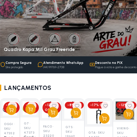
Quadro Kapa Mil Grau Freeride
Compra Segura
Atendimento WhatsApp
Desconto no PIX
Site protegido
(44) 99769-2708
Pague à vista e ganhe desconto
LANÇAMENTOS
-
40
%
-
25
%
-
12
%
-
8
% OFF
-
17
% OFF
-
12
% OFF
OFF
OFF
OFF
G7
·
OGGI
·
PACO
·
GTS
·
SKU
VIKING
·
SKU
SKU
SKU
47373
GTA
·
SKU
SKU
47352
23220
19662